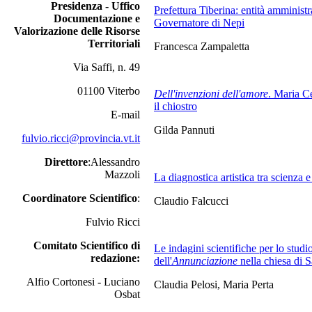
Presidenza - Uffico
Prefettura Tiberina: entità amminist
Documentazione e
Governatore di Nepi
Valorizazione delle Risorse
Territoriali
Francesca Zampaletta
Via Saffi, n. 49
01100 Viterbo
Dell'invenzioni dell'amore
. Maria Ce
il chiostro
E-mail
Gilda Pannuti
fulvio.ricci@provincia.vt.it
Direttore
:Alessandro
Mazzoli
La diagnostica artistica tra scienza e
Coordinatore Scientifico
:
Claudio Falcucci
Fulvio Ricci
Comitato Scientifico di
Le indagini scientifiche per lo studio
redazione:
dell'
Annunciazione
nella chiesa di 
Alfio Cortonesi - Luciano
Claudia Pelosi, Maria Perta
Osbat