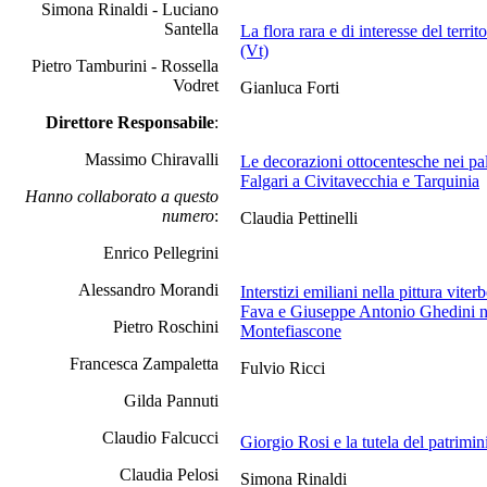
Simona Rinaldi - Luciano
Santella
La flora rara e di interesse del ter
(Vt)
Pietro Tamburini - Rossella
Vodret
Gianluca Forti
Direttore Responsabile
:
Massimo Chiravalli
Le decorazioni ottocentesche nei pal
Falgari a Civitavecchia e Tarquinia
Hanno collaborato a questo
numero
:
Claudia Pettinelli
Enrico Pellegrini
Alessandro Morandi
Interstizi emiliani nella pittura vite
Fava e Giuseppe Antonio Ghedini ne
Pietro Roschini
Montefiascone
Francesca Zampaletta
Fulvio Ricci
Gilda Pannuti
Claudio Falcucci
Giorgio Rosi e la tutela del patrimini
Claudia Pelosi
Simona Rinaldi