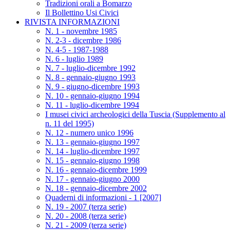
Tradizioni orali a Bomarzo
Il Bollettino Usi Civici
RIVISTA INFORMAZIONI
N. 1 - novembre 1985
N. 2-3 - dicembre 1986
N. 4-5 - 1987-1988
N. 6 - luglio 1989
N. 7 - luglio-dicembre 1992
N. 8 - gennaio-giugno 1993
N. 9 - giugno-dicembre 1993
N. 10 - gennaio-giugno 1994
N. 11 - luglio-dicembre 1994
I musei civici archeologici della Tuscia (Supplemento al
n. 11 del 1995)
N. 12 - numero unico 1996
N. 13 - gennaio-giugno 1997
N. 14 - luglio-dicembre 1997
N. 15 - gennaio-giugno 1998
N. 16 - gennaio-dicembre 1999
N. 17 - gennaio-giugno 2000
N. 18 - gennaio-dicembre 2002
Quaderni di informazioni - 1 [2007]
N. 19 - 2007 (terza serie)
N. 20 - 2008 (terza serie)
N. 21 - 2009 (terza serie)