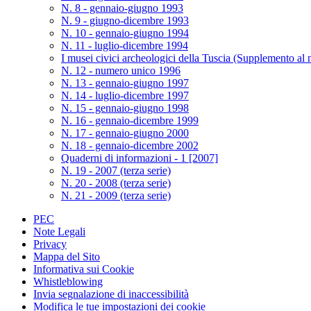
N. 8 - gennaio-giugno 1993
N. 9 - giugno-dicembre 1993
N. 10 - gennaio-giugno 1994
N. 11 - luglio-dicembre 1994
I musei civici archeologici della Tuscia (Supplemento al 
N. 12 - numero unico 1996
N. 13 - gennaio-giugno 1997
N. 14 - luglio-dicembre 1997
N. 15 - gennaio-giugno 1998
N. 16 - gennaio-dicembre 1999
N. 17 - gennaio-giugno 2000
N. 18 - gennaio-dicembre 2002
Quaderni di informazioni - 1 [2007]
N. 19 - 2007 (terza serie)
N. 20 - 2008 (terza serie)
N. 21 - 2009 (terza serie)
PEC
Note Legali
Privacy
Mappa del Sito
Informativa sui Cookie
Whistleblowing
Invia segnalazione di inaccessibilità
Modifica le tue impostazioni dei cookie