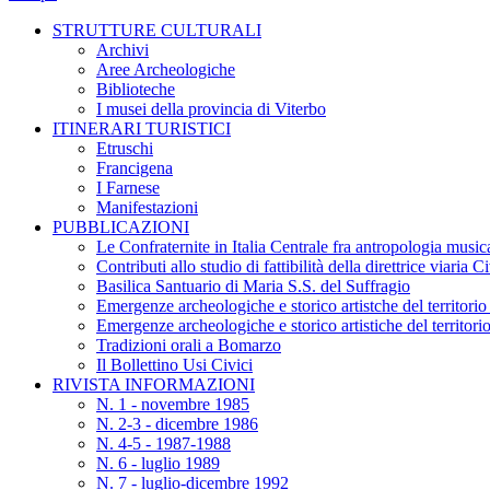
STRUTTURE CULTURALI
Archivi
Aree Archeologiche
Biblioteche
I musei della provincia di Viterbo
ITINERARI TURISTICI
Etruschi
Francigena
I Farnese
Manifestazioni
PUBBLICAZIONI
Le Confraternite in Italia Centrale fra antropologia musica
Contributi allo studio di fattibilità della direttrice viaria 
Basilica Santuario di Maria S.S. del Suffragio
Emergenze archeologiche e storico artistche del territori
Emergenze archeologiche e storico artistiche del territor
Tradizioni orali a Bomarzo
Il Bollettino Usi Civici
RIVISTA INFORMAZIONI
N. 1 - novembre 1985
N. 2-3 - dicembre 1986
N. 4-5 - 1987-1988
N. 6 - luglio 1989
N. 7 - luglio-dicembre 1992