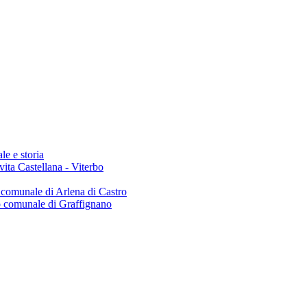
le e storia
Civita Castellana - Viterbo
o comunale di Arlena di Castro
io comunale di Graffignano