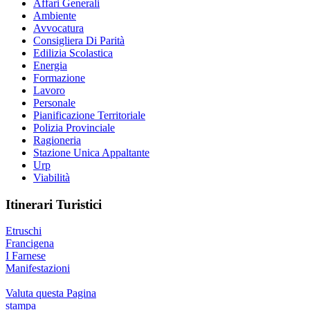
Affari Generali
Ambiente
Avvocatura
Consigliera Di Parità
Edilizia Scolastica
Energia
Formazione
Lavoro
Personale
Pianificazione Territoriale
Polizia Provinciale
Ragioneria
Stazione Unica Appaltante
Urp
Viabilità
Itinerari Turistici
Etruschi
Francigena
I Farnese
Manifestazioni
Valuta questa Pagina
stampa