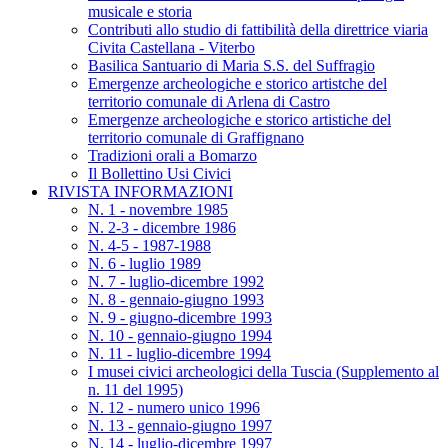
musicale e storia
Contributi allo studio di fattibilità della direttrice viaria
Civita Castellana - Viterbo
Basilica Santuario di Maria S.S. del Suffragio
Emergenze archeologiche e storico artistche del
territorio comunale di Arlena di Castro
Emergenze archeologiche e storico artistiche del
territorio comunale di Graffignano
Tradizioni orali a Bomarzo
Il Bollettino Usi Civici
RIVISTA INFORMAZIONI
N. 1 - novembre 1985
N. 2-3 - dicembre 1986
N. 4-5 - 1987-1988
N. 6 - luglio 1989
N. 7 - luglio-dicembre 1992
N. 8 - gennaio-giugno 1993
N. 9 - giugno-dicembre 1993
N. 10 - gennaio-giugno 1994
N. 11 - luglio-dicembre 1994
I musei civici archeologici della Tuscia (Supplemento al
n. 11 del 1995)
N. 12 - numero unico 1996
N. 13 - gennaio-giugno 1997
N. 14 - luglio-dicembre 1997