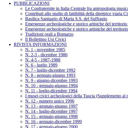
PUBBLICAZIONI
Le Confraternite in Italia Centrale fra antropologia musica
Contributi allo studio di fattibilità della direttrice viaria 
Basilica Santuario di Maria S.S. del Suffragio
Emergenze archeologiche e storico artistche del territori
Emergenze archeologiche e storico artistiche del territor
Tradizioni orali a Bomarzo
Il Bollettino Usi Civici
RIVISTA INFORMAZIONI
N. 1 - novembre 1985
N. 2-3 - dicembre 1986
N. 4-5 - 1987-1988
N. 6 - luglio 1989
N. 7 - luglio-dicembre 1992
N. 8 - gennaio-giugno 1993
N. 9 - giugno-dicembre 1993
N. 10 - gennaio-giugno 1994
N. 11 - luglio-dicembre 1994
I musei civici archeologici della Tuscia (Supplemento al 
N. 12 - numero unico 1996
N. 13 - gennaio-giugno 1997
N. 14 - luglio-dicembre 1997
N. 15 - gennaio-giugno 1998
N. 16 - gennaio-dicembre 1999
N. 17 - gennaio-giugno 2000