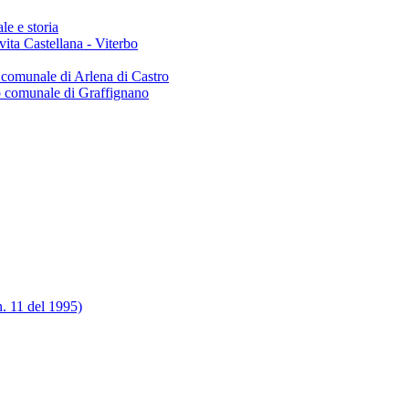
le e storia
Civita Castellana - Viterbo
o comunale di Arlena di Castro
io comunale di Graffignano
n. 11 del 1995)