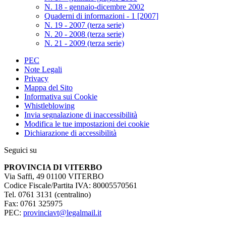
N. 18 - gennaio-dicembre 2002
Quaderni di informazioni - 1 [2007]
N. 19 - 2007 (terza serie)
N. 20 - 2008 (terza serie)
N. 21 - 2009 (terza serie)
PEC
Note Legali
Privacy
Mappa del Sito
Informativa sui Cookie
Whistleblowing
Invia segnalazione di inaccessibilità
Modifica le tue impostazioni dei cookie
Dichiarazione di accessibilità
Seguici su
PROVINCIA DI VITERBO
Via Saffi, 49 01100 VITERBO
Codice Fiscale/Partita IVA: 80005570561
Tel. 0761 3131 (centralino)
Fax: 0761 325975
PEC:
provinciavt@legalmail.it