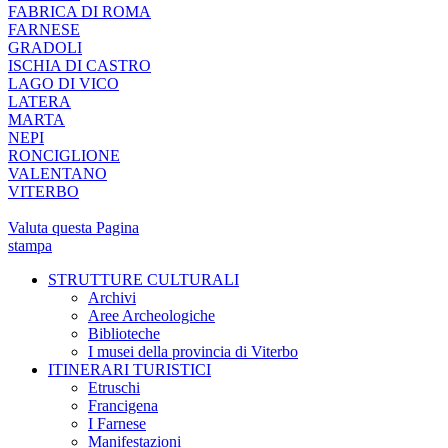
FABRICA DI ROMA
FARNESE
GRADOLI
ISCHIA DI CASTRO
LAGO DI VICO
LATERA
MARTA
NEPI
RONCIGLIONE
VALENTANO
VITERBO
Valuta questa Pagina
stampa
STRUTTURE CULTURALI
Archivi
Aree Archeologiche
Biblioteche
I musei della provincia di Viterbo
ITINERARI TURISTICI
Etruschi
Francigena
I Farnese
Manifestazioni