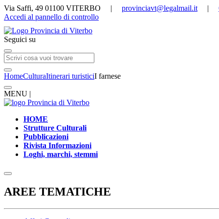
Via Saffi, 49 01100 VITERBO |
provinciavt@legalmail.it
|
Accedi al pannello di controllo
Seguici su
Home
Cultura
Itinerari turistici
I farnese
MENU |
HOME
Strutture Culturali
Pubblicazioni
Rivista Informazioni
Loghi, marchi, stemmi
AREE TEMATICHE