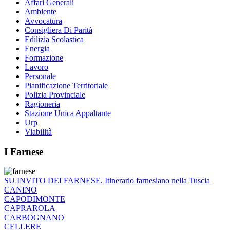
Affari Generali
Ambiente
Avvocatura
Consigliera Di Parità
Edilizia Scolastica
Energia
Formazione
Lavoro
Personale
Pianificazione Territoriale
Polizia Provinciale
Ragioneria
Stazione Unica Appaltante
Urp
Viabilità
I Farnese
SU INVITO DEI FARNESE. Itinerario farnesiano nella Tuscia
CANINO
CAPODIMONTE
CAPRAROLA
CARBOGNANO
CELLERE