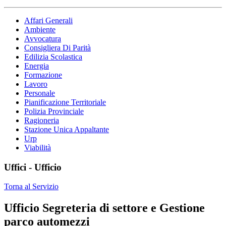
Affari Generali
Ambiente
Avvocatura
Consigliera Di Parità
Edilizia Scolastica
Energia
Formazione
Lavoro
Personale
Pianificazione Territoriale
Polizia Provinciale
Ragioneria
Stazione Unica Appaltante
Urp
Viabilità
Uffici - Ufficio
Torna al Servizio
Ufficio Segreteria di settore e Gestione
parco automezzi