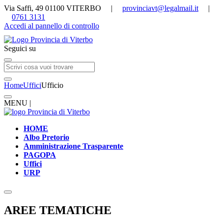
Via Saffi, 49 01100 VITERBO |
provinciavt@legalmail.it
|
0761 3131
Accedi al pannello di controllo
Seguici su
Home
Uffici
Ufficio
MENU |
HOME
Albo Pretorio
Amministrazione Trasparente
PAGOPA
Uffici
URP
AREE TEMATICHE