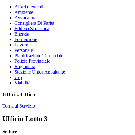
Affari Generali
Ambiente
Avvocatura
Consigliera Di Parità
Edilizia Scolastica
Energia
Formazione
Lavoro
Personale
Pianificazione Territoriale
Polizia Provinciale
Ragioneria
Stazione Unica Appaltante
Urp
Viabilità
Uffici - Ufficio
Torna al Servizio
Ufficio Lotto 3
Settore