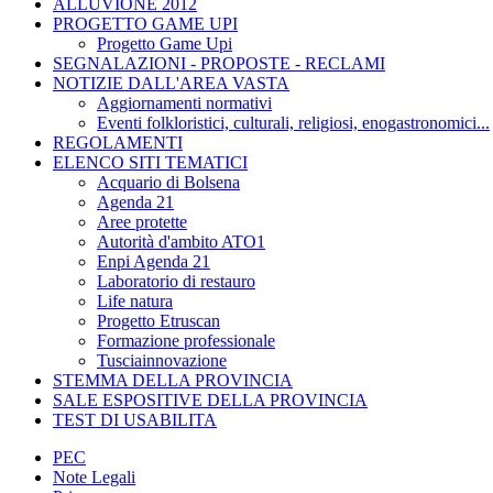
ALLUVIONE 2012
PROGETTO GAME UPI
Progetto Game Upi
SEGNALAZIONI - PROPOSTE - RECLAMI
NOTIZIE DALL'AREA VASTA
Aggiornamenti normativi
Eventi folkloristici, culturali, religiosi, enogastronomici...
REGOLAMENTI
ELENCO SITI TEMATICI
Acquario di Bolsena
Agenda 21
Aree protette
Autorità d'ambito ATO1
Enpi Agenda 21
Laboratorio di restauro
Life natura
Progetto Etruscan
Formazione professionale
Tusciainnovazione
STEMMA DELLA PROVINCIA
SALE ESPOSITIVE DELLA PROVINCIA
TEST DI USABILITA
PEC
Note Legali