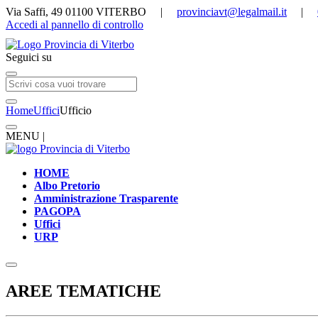
Via Saffi, 49 01100 VITERBO |
provinciavt@legalmail.it
|
Accedi al pannello di controllo
Seguici su
Home
Uffici
Ufficio
MENU |
HOME
Albo Pretorio
Amministrazione Trasparente
PAGOPA
Uffici
URP
AREE TEMATICHE