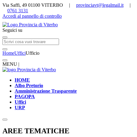
Via Saffi, 49 01100 VITERBO |
provinciavt@legalmail.it
|
0761 3131
Accedi al pannello di controllo
Seguici su
Home
Uffici
Ufficio
MENU |
HOME
Albo Pretorio
Amministrazione Trasparente
PAGOPA
Uffici
URP
AREE TEMATICHE