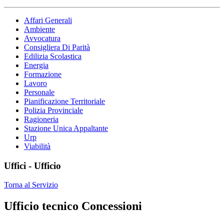
Affari Generali
Ambiente
Avvocatura
Consigliera Di Parità
Edilizia Scolastica
Energia
Formazione
Lavoro
Personale
Pianificazione Territoriale
Polizia Provinciale
Ragioneria
Stazione Unica Appaltante
Urp
Viabilità
Uffici - Ufficio
Torna al Servizio
Ufficio tecnico Concessioni