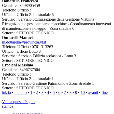
Donatiello Francesco
Cellulare : 3498905459
Telefono Ufficio :
Ufficio : Ufficio Zona stradale 6
Servizio : Servizio ottimizzazione della Gestione Viabilità -
Ricognizione e gestione parco macchine - Coordinamento interventi
di manutenzione e noleggio - Zona stradale 6
Settore : SETTORE TECNICO
Dottarelli Manuela
m.dottarelli@provincia.vt.it
Telefono Ufficio : 0761 313263
Ufficio : Ufficio Lotto 3
Servizio : Servizio Edilizia scolastica - Lotto 3
Settore : SETTORE TECNICO
Ercolani Massimo
Cellulare : 3496737564
Telefono Ufficio :
Ufficio : Ufficio Zona stradale 1
Servizio : Servizio Gestione Patrimonio e Zona stradale 1
Settore : SETTORE TECNICO
inizio
•
indietro
•
1
•
2
•
3
•
4
•
5
•
6
•
7
•
8
•
9
•
10
•
avanti
•
fine
Valuta questa Pagina
stampa