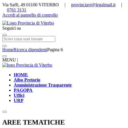
Via Saffi, 49 01100 VITERBO |
provinciavt@legalmail.it
|
0761 3131
Accedi al pannello di controllo
Seguici su
Home
Ricerca dipendenti
Pagina 6
MENU |
HOME
Albo Pretorio
Amministrazione Trasparente
PAGOPA
Uffici
URP
AREE TEMATICHE