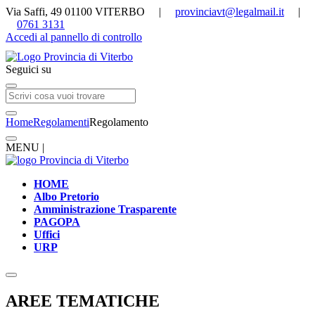
Via Saffi, 49 01100 VITERBO |
provinciavt@legalmail.it
|
0761 3131
Accedi al pannello di controllo
Seguici su
Home
Regolamenti
Regolamento
MENU |
HOME
Albo Pretorio
Amministrazione Trasparente
PAGOPA
Uffici
URP
AREE TEMATICHE