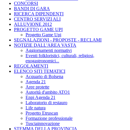
CONCORSI
BANDI DI GARA
RICERCA DIPENDENTI
CENTRO SERVIZI ALI
ALLUVIONE 2012
PROGETTO GAME UPI
Progetto Game Upi
SEGNALAZIONI - PROPOSTE - RECLAMI
NOTIZIE DALL'AREA VASTA
Aggiornamenti normativi
Eventi folkloristici, culturali, religiosi,
enogastronomici...
REGOLAMENTI
ELENCO SITI TEMATICI
Acquario di Bolsena
Agenda 21
Aree protette
Autorità d'ambito ATO1
Enpi Agenda 21
Laboratorio di restauro
Life natura
Progetto Etruscan
Formazione professionale
Tusciainnovazione
STEMMA DELLA PROVINCIA