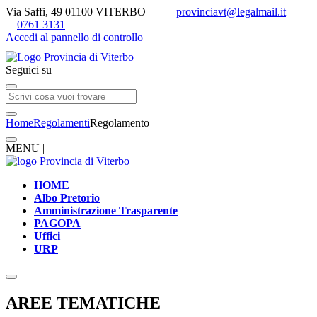
Via Saffi, 49 01100 VITERBO |
provinciavt@legalmail.it
|
0761 3131
Accedi al pannello di controllo
Seguici su
Home
Regolamenti
Regolamento
MENU |
HOME
Albo Pretorio
Amministrazione Trasparente
PAGOPA
Uffici
URP
AREE TEMATICHE