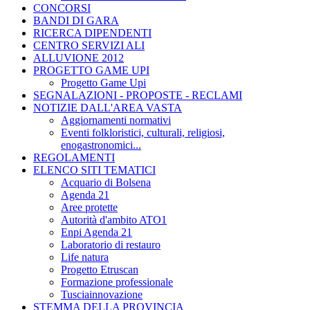
CONCORSI
BANDI DI GARA
RICERCA DIPENDENTI
CENTRO SERVIZI ALI
ALLUVIONE 2012
PROGETTO GAME UPI
Progetto Game Upi
SEGNALAZIONI - PROPOSTE - RECLAMI
NOTIZIE DALL'AREA VASTA
Aggiornamenti normativi
Eventi folkloristici, culturali, religiosi,
enogastronomici...
REGOLAMENTI
ELENCO SITI TEMATICI
Acquario di Bolsena
Agenda 21
Aree protette
Autorità d'ambito ATO1
Enpi Agenda 21
Laboratorio di restauro
Life natura
Progetto Etruscan
Formazione professionale
Tusciainnovazione
STEMMA DELLA PROVINCIA