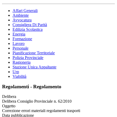
Affari Generali
Ambiente
Avvocatura
Consigliera Di Parità
Edilizia Scolastica
Energia
Formazione
Lavoro
Personale
Pianificazione Territoriale
Polizia Provinciale
Ragioneria
Stazione Unica Appaltante
Urp
Viabilità
Regolamenti - Regolamento
Delibera
Delibera Consiglio Provinciale n. 62/2010
Oggetto
Correzione errori materiali regolamenti trasporti
Data pubblicazione