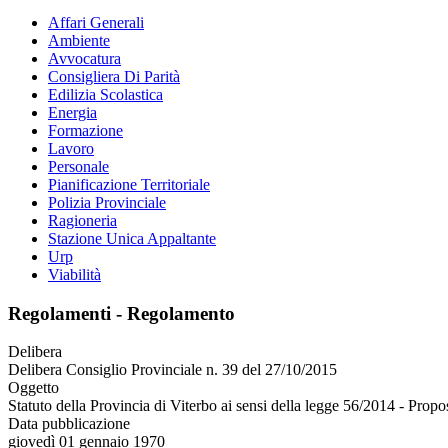
Affari Generali
Ambiente
Avvocatura
Consigliera Di Parità
Edilizia Scolastica
Energia
Formazione
Lavoro
Personale
Pianificazione Territoriale
Polizia Provinciale
Ragioneria
Stazione Unica Appaltante
Urp
Viabilità
Regolamenti - Regolamento
Delibera
Delibera Consiglio Provinciale n. 39 del 27/10/2015
Oggetto
Statuto della Provincia di Viterbo ai sensi della legge 56/2014 - Propo
Data pubblicazione
giovedì 01 gennaio 1970