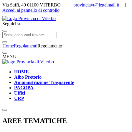
Via Saffi, 49 01100 VITERBO |
provinciavt@legalmail.it
|
Accedi al pannello di controllo
Seguici su
Home
Regolamenti
Regolamento
MENU |
HOME
Albo Pretorio
Amministrazione Trasparente
PAGOPA
Uffici
URP
AREE TEMATICHE