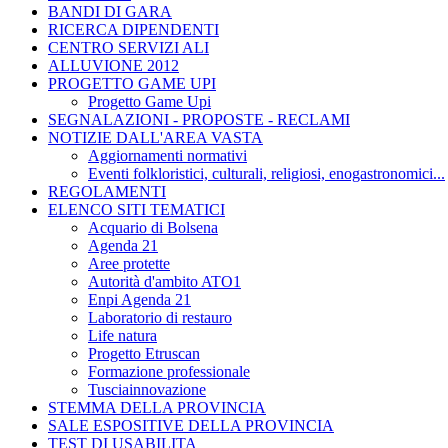
BANDI DI GARA
RICERCA DIPENDENTI
CENTRO SERVIZI ALI
ALLUVIONE 2012
PROGETTO GAME UPI
Progetto Game Upi
SEGNALAZIONI - PROPOSTE - RECLAMI
NOTIZIE DALL'AREA VASTA
Aggiornamenti normativi
Eventi folkloristici, culturali, religiosi, enogastronomici...
REGOLAMENTI
ELENCO SITI TEMATICI
Acquario di Bolsena
Agenda 21
Aree protette
Autorità d'ambito ATO1
Enpi Agenda 21
Laboratorio di restauro
Life natura
Progetto Etruscan
Formazione professionale
Tusciainnovazione
STEMMA DELLA PROVINCIA
SALE ESPOSITIVE DELLA PROVINCIA
TEST DI USABILITA