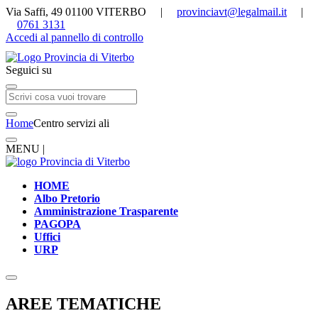
Via Saffi, 49 01100 VITERBO |
provinciavt@legalmail.it
|
0761 3131
Accedi al pannello di controllo
Seguici su
Home
Centro servizi ali
MENU |
HOME
Albo Pretorio
Amministrazione Trasparente
PAGOPA
Uffici
URP
AREE TEMATICHE