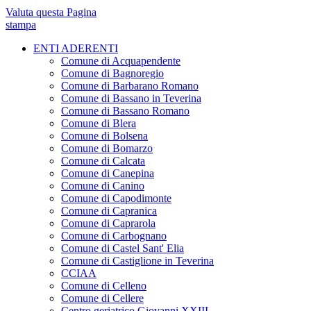
Valuta questa Pagina
stampa
ENTI ADERENTI
Comune di Acquapendente
Comune di Bagnoregio
Comune di Barbarano Romano
Comune di Bassano in Teverina
Comune di Bassano Romano
Comune di Blera
Comune di Bolsena
Comune di Bomarzo
Comune di Calcata
Comune di Canepina
Comune di Canino
Comune di Capodimonte
Comune di Capranica
Comune di Caprarola
Comune di Carbognano
Comune di Castel Sant' Elia
Comune di Castiglione in Teverina
CCIAA
Comune di Celleno
Comune di Cellere
Centro geriatrico Giovanni XXIII