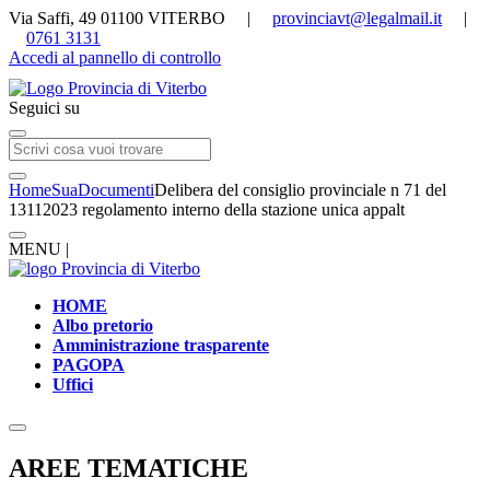
Via Saffi, 49 01100 VITERBO |
provinciavt@legalmail.it
|
0761 3131
Accedi al pannello di controllo
Seguici su
Home
Sua
Documenti
Delibera del consiglio provinciale n 71 del
13112023 regolamento interno della stazione unica appalt
MENU |
HOME
Albo pretorio
Amministrazione trasparente
PAGOPA
Uffici
AREE TEMATICHE