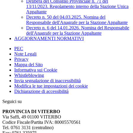
Delibera del Consiglio Provinciale n. 71 del
13/11/2023. Regolamento interno della Stazione Unica
Appaltante
Decreto n. 50 del 04.03.2025. Nomina del
Responsabile dell'Anagrafe per la Stazione Appaltante
Decreto n. 6 del 14.01.2026. Nomina del Responsabile
dell'Anagrafe per la Stazione Appaltante
AGGIORNAMENTI NORMATIVI
PEC
Note Legali
Privacy
Mappa del Sito
Informativa sui Cookie
Whistleblowing
Invia segnalazione di inaccessibilità
Modifica le tue impostazioni dei cookie
Dichiarazione di accessibilità
Seguici su
PROVINCIA DI VITERBO
Via Saffi, 49 01100 VITERBO
Codice Fiscale/Partita IVA: 80005570561
Tel. 0761 3131 (centralino)
Fax: 0761 325975