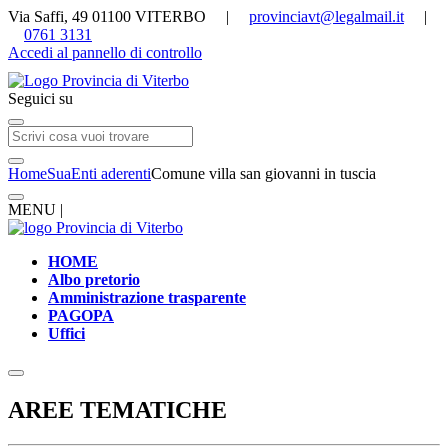
Via Saffi, 49 01100 VITERBO |
provinciavt@legalmail.it
|
0761 3131
Accedi al pannello di controllo
Seguici su
Home
Sua
Enti aderenti
Comune villa san giovanni in tuscia
MENU |
HOME
Albo pretorio
Amministrazione trasparente
PAGOPA
Uffici
AREE TEMATICHE