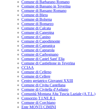
Comune di Barbarano Romano
Comune di Bassano in Teverina
Comune di Bassano Romano
Comune di Blera
Comune di Bolsena
Comune di Bomarzo
Comune di Calcata
Comune di Canepina
Comune di Canino
Comune di Capodimonte
Comune di Capranica
Comune di Caprarola
Comune di Carbognano
Comune di Castel Sant' Elia
Comune di Castiglione in Teverina
CCIAA
Comune di Celleno
Comune di Cellere
Centro geriatrico Giovanni XXIII
Comune di Civita Castellana
Comune di Civitella d'Agliano
Comunità Montana Alta Tuscia Laziale (A.T.L.)
Consorzio T.I.NE.R.I.
Comune di Corchiano
Ente MONTI CIMINI