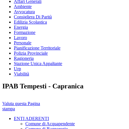
Affari Generali
Ambiente
Avvocatura
Consigliera Di Parità
Edilizia Scolastica
Energia
Formazione
Lavoro
Personale
Pianificazione Territoriale
Polizia Provinciale
Ragioneria
Stazione Unica Appaltante
Urp
Viabilità
IPAB Tempesti - Capranica
Valuta questa Pagina
stampa
ENTI ADERENTI
Comune di Acquapendente
Comune di Bagnoregio