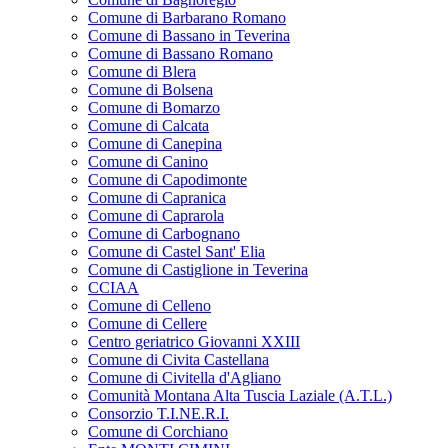
Comune di Barbarano Romano
Comune di Bassano in Teverina
Comune di Bassano Romano
Comune di Blera
Comune di Bolsena
Comune di Bomarzo
Comune di Calcata
Comune di Canepina
Comune di Canino
Comune di Capodimonte
Comune di Capranica
Comune di Caprarola
Comune di Carbognano
Comune di Castel Sant' Elia
Comune di Castiglione in Teverina
CCIAA
Comune di Celleno
Comune di Cellere
Centro geriatrico Giovanni XXIII
Comune di Civita Castellana
Comune di Civitella d'Agliano
Comunità Montana Alta Tuscia Laziale (A.T.L.)
Consorzio T.I.NE.R.I.
Comune di Corchiano