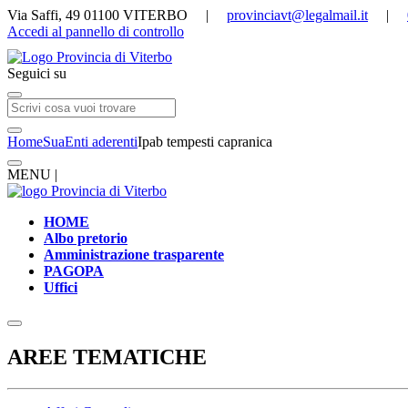
Via Saffi, 49 01100 VITERBO |
provinciavt@legalmail.it
|
Accedi al pannello di controllo
Seguici su
Home
Sua
Enti aderenti
Ipab tempesti capranica
MENU |
HOME
Albo pretorio
Amministrazione trasparente
PAGOPA
Uffici
AREE TEMATICHE