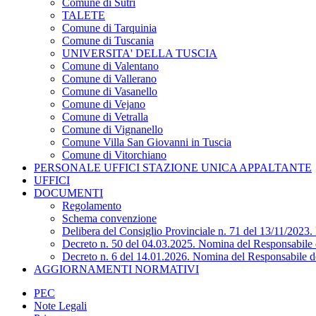
Comune di Sutri
TALETE
Comune di Tarquinia
Comune di Tuscania
UNIVERSITA' DELLA TUSCIA
Comune di Valentano
Comune di Vallerano
Comune di Vasanello
Comune di Vejano
Comune di Vetralla
Comune di Vignanello
Comune Villa San Giovanni in Tuscia
Comune di Vitorchiano
PERSONALE UFFICI STAZIONE UNICA APPALTANTE
UFFICI
DOCUMENTI
Regolamento
Schema convenzione
Delibera del Consiglio Provinciale n. 71 del 13/11/2023
Decreto n. 50 del 04.03.2025. Nomina del Responsabile d
Decreto n. 6 del 14.01.2026. Nomina del Responsabile de
AGGIORNAMENTI NORMATIVI
PEC
Note Legali