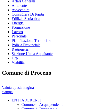
Affari Generali
Ambiente
Avvocatura
Consigliera Di Parità
Edilizia Scolastica
Energia
Formazione
Lavoro
Personale
Pianificazione Territoriale
Polizia Provinciale
Ragioneria
Stazione Unica Appaltante
Urp
Viabilità
Comune di Proceno
Valuta questa Pagina
stampa
ENTI ADERENTI
Comune di Acquapendente
Comune di Bagnoregio