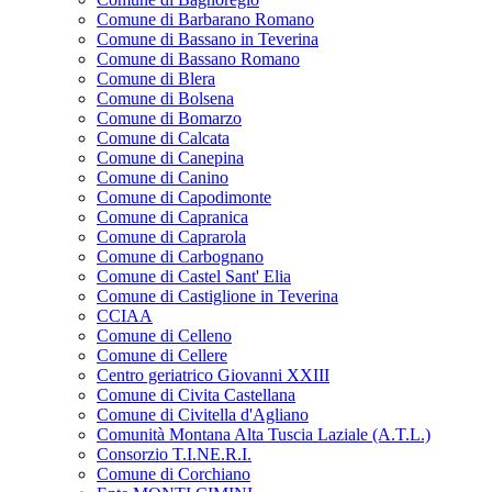
Comune di Barbarano Romano
Comune di Bassano in Teverina
Comune di Bassano Romano
Comune di Blera
Comune di Bolsena
Comune di Bomarzo
Comune di Calcata
Comune di Canepina
Comune di Canino
Comune di Capodimonte
Comune di Capranica
Comune di Caprarola
Comune di Carbognano
Comune di Castel Sant' Elia
Comune di Castiglione in Teverina
CCIAA
Comune di Celleno
Comune di Cellere
Centro geriatrico Giovanni XXIII
Comune di Civita Castellana
Comune di Civitella d'Agliano
Comunità Montana Alta Tuscia Laziale (A.T.L.)
Consorzio T.I.NE.R.I.
Comune di Corchiano