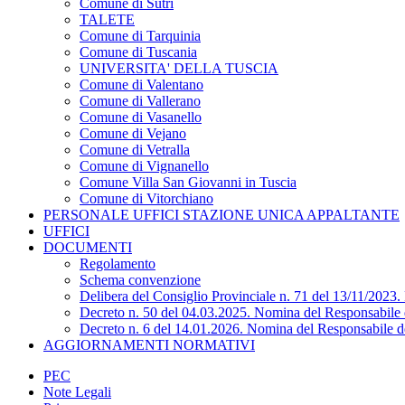
Comune di Sutri
TALETE
Comune di Tarquinia
Comune di Tuscania
UNIVERSITA' DELLA TUSCIA
Comune di Valentano
Comune di Vallerano
Comune di Vasanello
Comune di Vejano
Comune di Vetralla
Comune di Vignanello
Comune Villa San Giovanni in Tuscia
Comune di Vitorchiano
PERSONALE UFFICI STAZIONE UNICA APPALTANTE
UFFICI
DOCUMENTI
Regolamento
Schema convenzione
Delibera del Consiglio Provinciale n. 71 del 13/11/2023
Decreto n. 50 del 04.03.2025. Nomina del Responsabile d
Decreto n. 6 del 14.01.2026. Nomina del Responsabile de
AGGIORNAMENTI NORMATIVI
PEC
Note Legali