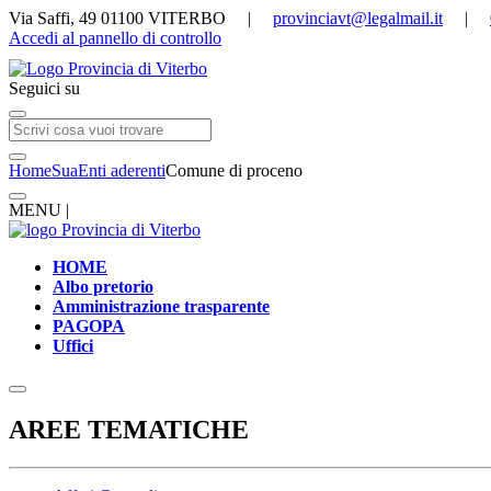
Via Saffi, 49 01100 VITERBO |
provinciavt@legalmail.it
|
Accedi al pannello di controllo
Seguici su
Home
Sua
Enti aderenti
Comune di proceno
MENU |
HOME
Albo pretorio
Amministrazione trasparente
PAGOPA
Uffici
AREE TEMATICHE