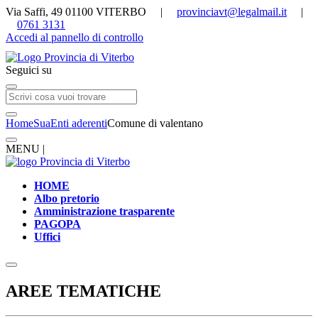
Via Saffi, 49 01100 VITERBO |
provinciavt@legalmail.it
|
0761 3131
Accedi al pannello di controllo
Seguici su
Home
Sua
Enti aderenti
Comune di valentano
MENU |
HOME
Albo pretorio
Amministrazione trasparente
PAGOPA
Uffici
AREE TEMATICHE