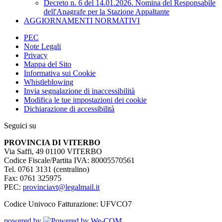
Decreto n. 6 del 14.01.2026. Nomina del Responsabile
dell'Anagrafe per la Stazione Appaltante
AGGIORNAMENTI NORMATIVI
PEC
Note Legali
Privacy
Mappa del Sito
Informativa sui Cookie
Whistleblowing
Invia segnalazione di inaccessibilità
Modifica le tue impostazioni dei cookie
Dichiarazione di accessibilità
Seguici su
PROVINCIA DI VITERBO
Via Saffi, 49 01100 VITERBO
Codice Fiscale/Partita IVA: 80005570561
Tel. 0761 3131 (centralino)
Fax: 0761 325975
PEC:
provinciavt@legalmail.it
Codice Univoco Fatturazione: UFVCO7
powered by