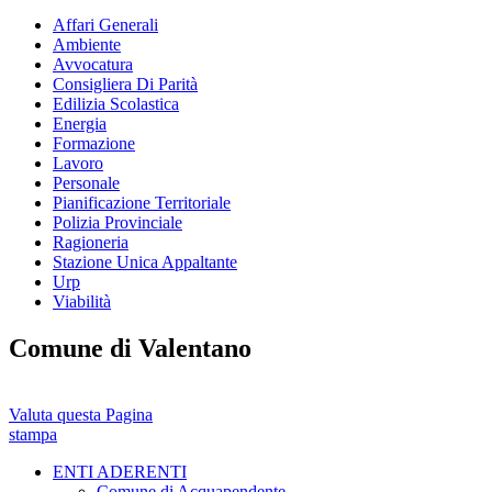
Affari Generali
Ambiente
Avvocatura
Consigliera Di Parità
Edilizia Scolastica
Energia
Formazione
Lavoro
Personale
Pianificazione Territoriale
Polizia Provinciale
Ragioneria
Stazione Unica Appaltante
Urp
Viabilità
Comune di Valentano
Valuta questa Pagina
stampa
ENTI ADERENTI
Comune di Acquapendente