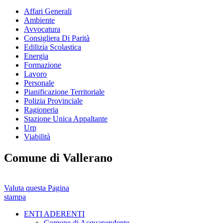
Affari Generali
Ambiente
Avvocatura
Consigliera Di Parità
Edilizia Scolastica
Energia
Formazione
Lavoro
Personale
Pianificazione Territoriale
Polizia Provinciale
Ragioneria
Stazione Unica Appaltante
Urp
Viabilità
Comune di Vallerano
Valuta questa Pagina
stampa
ENTI ADERENTI
Comune di Acquapendente