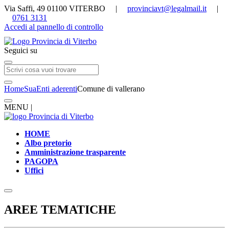
Via Saffi, 49 01100 VITERBO |
provinciavt@legalmail.it
|
0761 3131
Accedi al pannello di controllo
Seguici su
Home
Sua
Enti aderenti
Comune di vallerano
MENU |
HOME
Albo pretorio
Amministrazione trasparente
PAGOPA
Uffici
AREE TEMATICHE