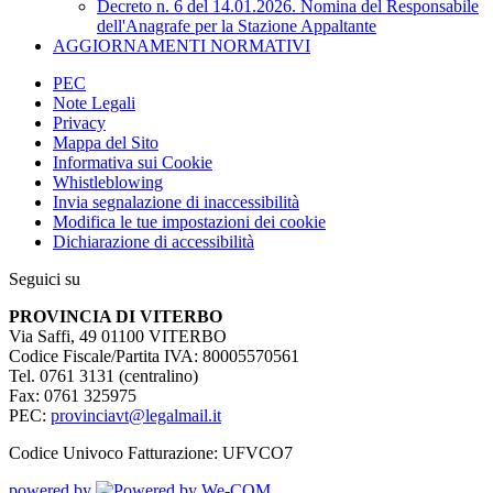
Decreto n. 6 del 14.01.2026. Nomina del Responsabile
dell'Anagrafe per la Stazione Appaltante
AGGIORNAMENTI NORMATIVI
PEC
Note Legali
Privacy
Mappa del Sito
Informativa sui Cookie
Whistleblowing
Invia segnalazione di inaccessibilità
Modifica le tue impostazioni dei cookie
Dichiarazione di accessibilità
Seguici su
PROVINCIA DI VITERBO
Via Saffi, 49 01100 VITERBO
Codice Fiscale/Partita IVA: 80005570561
Tel. 0761 3131 (centralino)
Fax: 0761 325975
PEC:
provinciavt@legalmail.it
Codice Univoco Fatturazione: UFVCO7
powered by