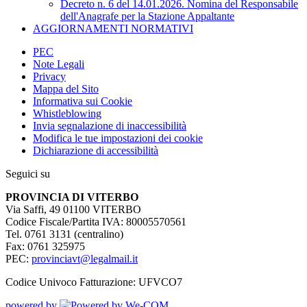
Decreto n. 6 del 14.01.2026. Nomina del Responsabile
dell'Anagrafe per la Stazione Appaltante
AGGIORNAMENTI NORMATIVI
PEC
Note Legali
Privacy
Mappa del Sito
Informativa sui Cookie
Whistleblowing
Invia segnalazione di inaccessibilità
Modifica le tue impostazioni dei cookie
Dichiarazione di accessibilità
Seguici su
PROVINCIA DI VITERBO
Via Saffi, 49 01100 VITERBO
Codice Fiscale/Partita IVA: 80005570561
Tel. 0761 3131 (centralino)
Fax: 0761 325975
PEC:
provinciavt@legalmail.it
Codice Univoco Fatturazione: UFVCO7
powered by