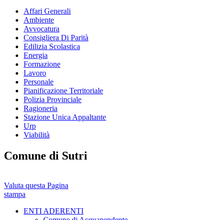
Affari Generali
Ambiente
Avvocatura
Consigliera Di Parità
Edilizia Scolastica
Energia
Formazione
Lavoro
Personale
Pianificazione Territoriale
Polizia Provinciale
Ragioneria
Stazione Unica Appaltante
Urp
Viabilità
Comune di Sutri
Valuta questa Pagina
stampa
ENTI ADERENTI
Comune di Acquapendente