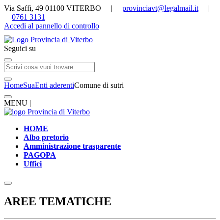
Via Saffi, 49 01100 VITERBO |
provinciavt@legalmail.it
|
0761 3131
Accedi al pannello di controllo
Seguici su
Home
Sua
Enti aderenti
Comune di sutri
MENU |
HOME
Albo pretorio
Amministrazione trasparente
PAGOPA
Uffici
AREE TEMATICHE