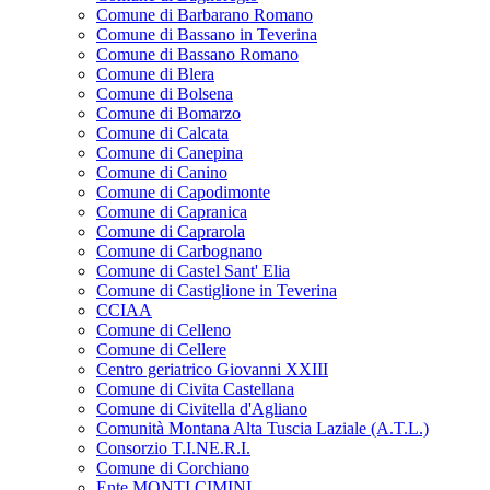
Comune di Barbarano Romano
Comune di Bassano in Teverina
Comune di Bassano Romano
Comune di Blera
Comune di Bolsena
Comune di Bomarzo
Comune di Calcata
Comune di Canepina
Comune di Canino
Comune di Capodimonte
Comune di Capranica
Comune di Caprarola
Comune di Carbognano
Comune di Castel Sant' Elia
Comune di Castiglione in Teverina
CCIAA
Comune di Celleno
Comune di Cellere
Centro geriatrico Giovanni XXIII
Comune di Civita Castellana
Comune di Civitella d'Agliano
Comunità Montana Alta Tuscia Laziale (A.T.L.)
Consorzio T.I.NE.R.I.
Comune di Corchiano
Ente MONTI CIMINI