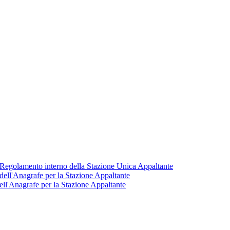
. Regolamento interno della Stazione Unica Appaltante
ell'Anagrafe per la Stazione Appaltante
ll'Anagrafe per la Stazione Appaltante