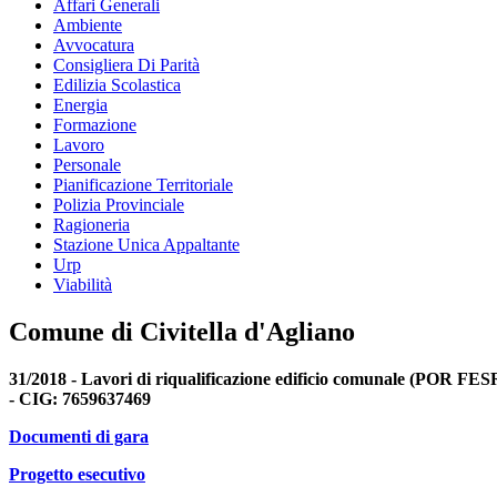
Affari Generali
Ambiente
Avvocatura
Consigliera Di Parità
Edilizia Scolastica
Energia
Formazione
Lavoro
Personale
Pianificazione Territoriale
Polizia Provinciale
Ragioneria
Stazione Unica Appaltante
Urp
Viabilità
Comune di Civitella d'Agliano
31/2018 - Lavori di riqualificazione edificio comunale (POR 
- CIG: 7659637469
Documenti di gara
Progetto esecutivo