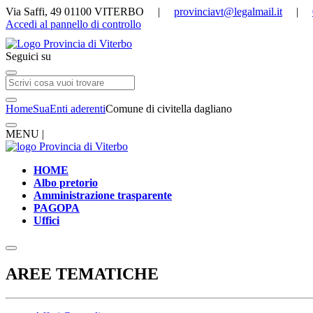
Via Saffi, 49 01100 VITERBO |
provinciavt@legalmail.it
|
Accedi al pannello di controllo
Seguici su
Home
Sua
Enti aderenti
Comune di civitella dagliano
MENU |
HOME
Albo pretorio
Amministrazione trasparente
PAGOPA
Uffici
AREE TEMATICHE