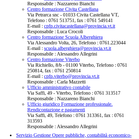
Responsabile : Nazzareno Bianchi
Centro formazione Civita Castellana
Via Petrarca snc - 01033 Civita Castellana VT,
Telefono : 0761 513751, fax : 0761 549141
E-mail :
cpfp.civitacastellana@provincia.vt.it
Responsabile : Luca Crocoli
Centro formazione Scuola Alberghiera
Via Alessandro Volta, 26, Telefono : 0761.223044
E-mail :
scuola.alberghiera@provincia.vt.it
Responsabile : Alessandro Allegrini
Centro formazione Viterbo
Via Richiello, 8/b - 01100 Viterbo, Telefono : 0761
250814, fax : 0761 250814
E-mail :
cpfp.viterbo@provincia.vt.it
Responsabile : Carla Mazzetti
Ufficio amministrativo contabile
Via Saffi, 49 - Viterbo, Telefono : 0761 313517
Responsabile : Nazzareno Bianchi
Ufficio giuridico Formazione professionale.
Rendicontazione e pagamenti
Via Saffi, 49, Telefono : 0761 313361, fax : 0761
313593
Responsabile : Alessandro Allegrini
Servizio Gestione Opere pubbliche, contabilità economico-