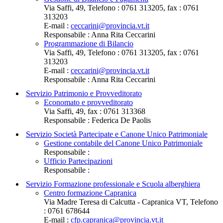
Via Saffi, 49, Telefono : 0761 313205, fax : 0761
313203
E-mail :
ceccarini@provincia.vt.it
Responsabile : Anna Rita Ceccarini
Programmazione di Bilancio
Via Saffi, 49, Telefono : 0761 313205, fax : 0761
313203
E-mail :
ceccarini@provincia.vt.it
Responsabile : Anna Rita Ceccarini
Servizio Patrimonio e Provveditorato
Economato e provveditorato
Via Saffi, 49, fax : 0761 313368
Responsabile : Federica De Paolis
Servizio Società Partecipate e Canone Unico Patrimoniale
Gestione contabile del Canone Unico Patrimoniale
Responsabile :
Ufficio Partecipazioni
Responsabile :
Servizio Formazione professionale e Scuola alberghiera
Centro formazione Capranica
Via Madre Teresa di Calcutta - Capranica VT, Telefono
: 0761 678644
E-mail :
cfp.capranica@provincia.vt.it