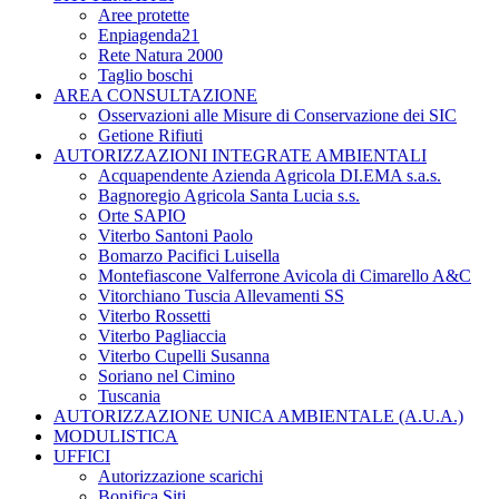
Aree protette
Enpiagenda21
Rete Natura 2000
Taglio boschi
AREA CONSULTAZIONE
Osservazioni alle Misure di Conservazione dei SIC
Getione Rifiuti
AUTORIZZAZIONI INTEGRATE AMBIENTALI
Acquapendente Azienda Agricola DI.EMA s.a.s.
Bagnoregio Agricola Santa Lucia s.s.
Orte SAPIO
Viterbo Santoni Paolo
Bomarzo Pacifici Luisella
Montefiascone Valferrone Avicola di Cimarello A&C
Vitorchiano Tuscia Allevamenti SS
Viterbo Rossetti
Viterbo Pagliaccia
Viterbo Cupelli Susanna
Soriano nel Cimino
Tuscania
AUTORIZZAZIONE UNICA AMBIENTALE (A.U.A.)
MODULISTICA
UFFICI
Autorizzazione scarichi
Bonifica Siti