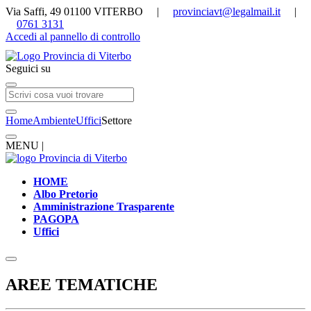
Via Saffi, 49 01100 VITERBO |
provinciavt@legalmail.it
|
0761 3131
Accedi al pannello di controllo
Seguici su
Home
Ambiente
Uffici
Settore
MENU |
HOME
Albo Pretorio
Amministrazione Trasparente
PAGOPA
Uffici
AREE TEMATICHE