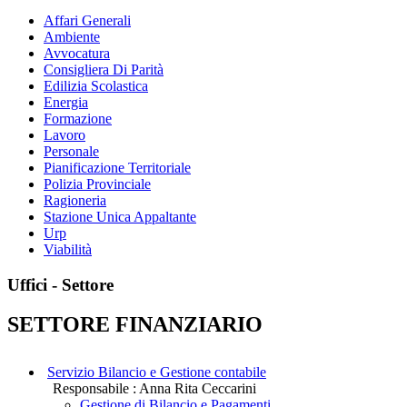
Affari Generali
Ambiente
Avvocatura
Consigliera Di Parità
Edilizia Scolastica
Energia
Formazione
Lavoro
Personale
Pianificazione Territoriale
Polizia Provinciale
Ragioneria
Stazione Unica Appaltante
Urp
Viabilità
Uffici - Settore
SETTORE FINANZIARIO
Servizio Bilancio e Gestione contabile
Responsabile : Anna Rita Ceccarini
Gestione di Bilancio e Pagamenti