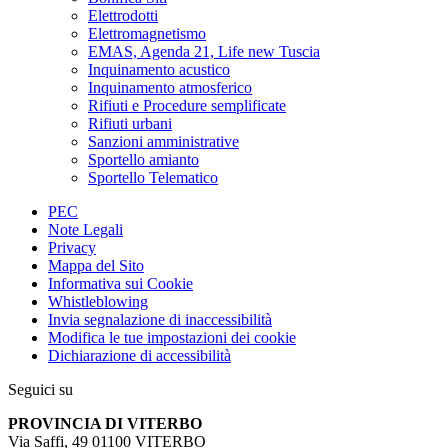
Elettrodotti
Elettromagnetismo
EMAS, Agenda 21, Life new Tuscia
Inquinamento acustico
Inquinamento atmosferico
Rifiuti e Procedure semplificate
Rifiuti urbani
Sanzioni amministrative
Sportello amianto
Sportello Telematico
PEC
Note Legali
Privacy
Mappa del Sito
Informativa sui Cookie
Whistleblowing
Invia segnalazione di inaccessibilità
Modifica le tue impostazioni dei cookie
Dichiarazione di accessibilità
Seguici su
PROVINCIA DI VITERBO
Via Saffi, 49 01100 VITERBO