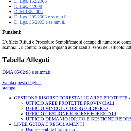
D. Lgs. 152/2006
D. Lgs. 4/2008
D. M.186/2006
D. Lgs. 209/2003 e ss.mm.ii.
D. Lgs. 36/2003 e ss.mm.ii.
Funzioni:
L'ufficio Rifiuti e Procedure Semplificate si occupa di numerose compet
ss.mm.ii., il controllo sugli impianti autorizzati ai sensi dell'articolo 
Tabella Allegati
DMA 05/02/98 e ss.mm.ii.
Valuta questa Pagina
stampa
GESTIONE RISORSE FORESTALI E AREE PROTETTE -
UFFICIO AREE PROTETTE PROVINCIALI
UFFICIO VINCOLO IDROGEOLOGICO
UFFICIO GESTIONE RISORSE FORESTALI
UFFICIO DEMANIO IDRICO E GESTIONE RISOR
LINEE GUIDA E REGOLAMENTI
Uso sostenibile fitofarmaci