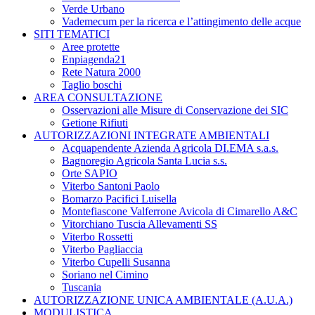
Verde Urbano
Vademecum per la ricerca e l’attingimento delle acque
SITI TEMATICI
Aree protette
Enpiagenda21
Rete Natura 2000
Taglio boschi
AREA CONSULTAZIONE
Osservazioni alle Misure di Conservazione dei SIC
Getione Rifiuti
AUTORIZZAZIONI INTEGRATE AMBIENTALI
Acquapendente Azienda Agricola DI.EMA s.a.s.
Bagnoregio Agricola Santa Lucia s.s.
Orte SAPIO
Viterbo Santoni Paolo
Bomarzo Pacifici Luisella
Montefiascone Valferrone Avicola di Cimarello A&C
Vitorchiano Tuscia Allevamenti SS
Viterbo Rossetti
Viterbo Pagliaccia
Viterbo Cupelli Susanna
Soriano nel Cimino
Tuscania
AUTORIZZAZIONE UNICA AMBIENTALE (A.U.A.)
MODULISTICA