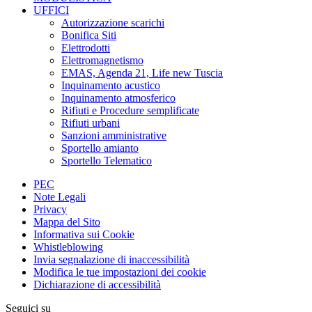
UFFICI
Autorizzazione scarichi
Bonifica Siti
Elettrodotti
Elettromagnetismo
EMAS, Agenda 21, Life new Tuscia
Inquinamento acustico
Inquinamento atmosferico
Rifiuti e Procedure semplificate
Rifiuti urbani
Sanzioni amministrative
Sportello amianto
Sportello Telematico
PEC
Note Legali
Privacy
Mappa del Sito
Informativa sui Cookie
Whistleblowing
Invia segnalazione di inaccessibilità
Modifica le tue impostazioni dei cookie
Dichiarazione di accessibilità
Seguici su