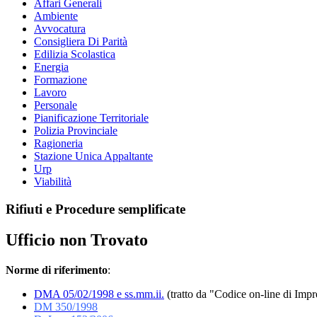
Affari Generali
Ambiente
Avvocatura
Consigliera Di Parità
Edilizia Scolastica
Energia
Formazione
Lavoro
Personale
Pianificazione Territoriale
Polizia Provinciale
Ragioneria
Stazione Unica Appaltante
Urp
Viabilità
Rifiuti e Procedure semplificate
Ufficio non Trovato
Norme di riferimento
:
DMA 05/02/1998 e ss.mm.ii.
(tratto da "Codice on-line di Imp
DM 350/1998