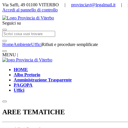
Via Saffi, 49 01100 VITERBO |
provinciavt@legalmail.it
|
Accedi al pannello di controllo
Seguici su
Home
Ambiente
Uffici
Rifiuti e procedure semplificate
MENU |
HOME
Albo Pretorio
Amministrazione Trasparente
PAGOPA
Uffici
AREE TEMATICHE