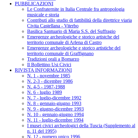
PUBBLICAZIONI
Le Confraternite in Italia Centrale fra antropologia
musicale e storia
Contributi allo studio di fattibilità della direttrice viaria
Civita Castellana - Viterbo
Basilica Santuario di Maria S.S. del Suffragio
Emergenze archeologiche e storico artistche del
territorio comunale di Arlena di Castro
Emergenze archeologiche e storico artistiche del
territorio comunale di Graffignano
Tradizioni orali a Bomarzo
Il Bollettino Usi Civici
RIVISTA INFORMAZIONI
N. 1 - novembre 1985
N. 2-3 - dicembre 1986
N. 4-5 - 1987-1988
N. 6 - luglio 1989
N. 7 - luglio-dicembre 1992
N. 8 - gennaio-giugno 1993
N. 9 - giugno-dicembre 1993
N. 10 - gennaio-giugno 1994
N. 11 - luglio-dicembre 1994
I musei civici archeologici della Tuscia (Supplemento al
n. 11 del 1995)
N. 12 - numero unico 1996