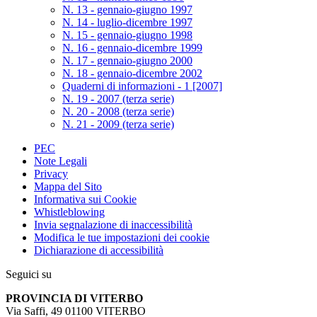
N. 13 - gennaio-giugno 1997
N. 14 - luglio-dicembre 1997
N. 15 - gennaio-giugno 1998
N. 16 - gennaio-dicembre 1999
N. 17 - gennaio-giugno 2000
N. 18 - gennaio-dicembre 2002
Quaderni di informazioni - 1 [2007]
N. 19 - 2007 (terza serie)
N. 20 - 2008 (terza serie)
N. 21 - 2009 (terza serie)
PEC
Note Legali
Privacy
Mappa del Sito
Informativa sui Cookie
Whistleblowing
Invia segnalazione di inaccessibilità
Modifica le tue impostazioni dei cookie
Dichiarazione di accessibilità
Seguici su
PROVINCIA DI VITERBO
Via Saffi, 49 01100 VITERBO