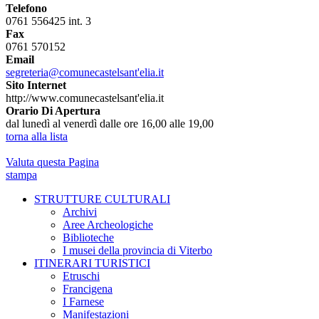
Telefono
0761 556425 int. 3
Fax
0761 570152
Email
segreteria@comunecastelsant'elia.it
Sito Internet
http://www.comunecastelsant'elia.it
Orario Di Apertura
dal lunedì al venerdì dalle ore 16,00 alle 19,00
torna alla lista
Valuta questa Pagina
stampa
STRUTTURE CULTURALI
Archivi
Aree Archeologiche
Biblioteche
I musei della provincia di Viterbo
ITINERARI TURISTICI
Etruschi
Francigena
I Farnese
Manifestazioni