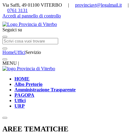
Via Saffi, 49 01100 VITERBO |
provinciavt@legalmail.it
|
0761 3131
Accedi al pannello di controllo
Seguici su
Home
Uffici
Servizio
MENU |
HOME
Albo Pretorio
Amministrazione Trasparente
PAGOPA
Uffici
URP
AREE TEMATICHE