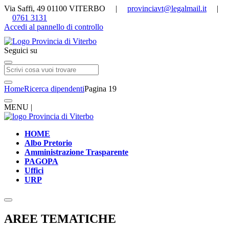
Via Saffi, 49 01100 VITERBO |
provinciavt@legalmail.it
|
0761 3131
Accedi al pannello di controllo
Seguici su
Home
Ricerca dipendenti
Pagina 19
MENU |
HOME
Albo Pretorio
Amministrazione Trasparente
PAGOPA
Uffici
URP
AREE TEMATICHE