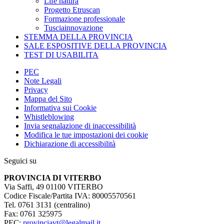
Life natura
Progetto Etruscan
Formazione professionale
Tusciainnovazione
STEMMA DELLA PROVINCIA
SALE ESPOSITIVE DELLA PROVINCIA
TEST DI USABILITA
PEC
Note Legali
Privacy
Mappa del Sito
Informativa sui Cookie
Whistleblowing
Invia segnalazione di inaccessibilità
Modifica le tue impostazioni dei cookie
Dichiarazione di accessibilità
Seguici su
PROVINCIA DI VITERBO
Via Saffi, 49 01100 VITERBO
Codice Fiscale/Partita IVA: 80005570561
Tel. 0761 3131 (centralino)
Fax: 0761 325975
PEC:
provinciavt@legalmail.it