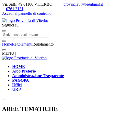
Via Saffi, 49 01100 VITERBO |
provinciavt@legalmail.it
|
0761 3131
Accedi al pannello di controllo
Seguici su
Home
Regolamenti
Regolamento
MENU |
HOME
Albo Pretorio
Amministrazione Trasparente
PAGOPA
Uffici
URP
AREE TEMATICHE