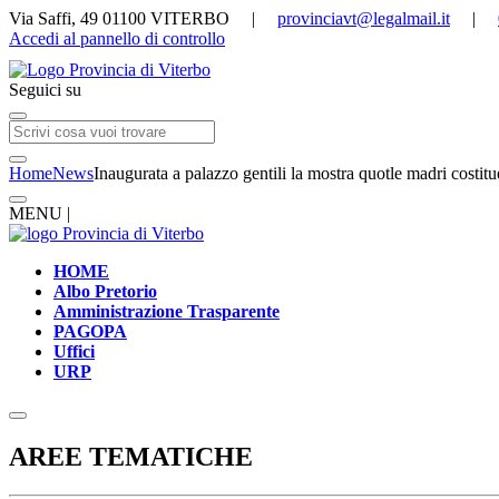
Via Saffi, 49 01100 VITERBO |
provinciavt@legalmail.it
|
Accedi al pannello di controllo
Seguici su
Home
News
Inaugurata a palazzo gentili la mostra quotle madri costitu
MENU |
HOME
Albo Pretorio
Amministrazione Trasparente
PAGOPA
Uffici
URP
AREE TEMATICHE