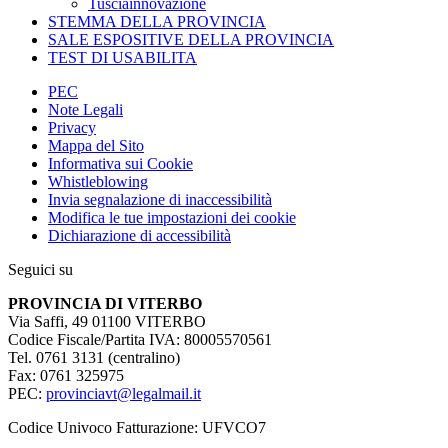
Tusciainnovazione
STEMMA DELLA PROVINCIA
SALE ESPOSITIVE DELLA PROVINCIA
TEST DI USABILITA
PEC
Note Legali
Privacy
Mappa del Sito
Informativa sui Cookie
Whistleblowing
Invia segnalazione di inaccessibilità
Modifica le tue impostazioni dei cookie
Dichiarazione di accessibilità
Seguici su
PROVINCIA DI VITERBO
Via Saffi, 49 01100 VITERBO
Codice Fiscale/Partita IVA: 80005570561
Tel. 0761 3131 (centralino)
Fax: 0761 325975
PEC:
provinciavt@legalmail.it
Codice Univoco Fatturazione: UFVCO7