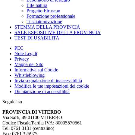
Life natura
Progetto Etruscan
Formazione professionale
Tusciainnovazione
STEMMA DELLA PROVINCIA
SALE ESPOSITIVE DELLA PROVINCIA
TEST DI USABILITA
PEC
Note Legali
Privacy
Mappa del Sito
Informativa sui Cookie
Whistleblowing
Invia segnalazione di inaccessibilità
Modifica le tue impostazioni dei cookie
Dichiarazione di accessibilità
Seguici su
PROVINCIA DI VITERBO
Via Saffi, 49 01100 VITERBO
Codice Fiscale/Partita IVA: 80005570561
Tel. 0761 3131 (centralino)
Fax: 0761 325975