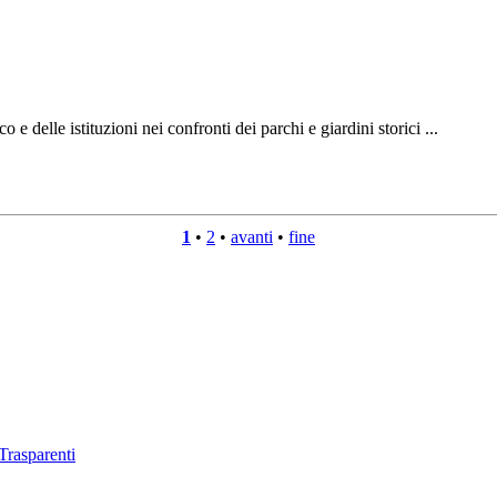
 delle istituzioni nei confronti dei parchi e giardini storici ...
1
•
2
•
avanti
•
fine
Trasparenti