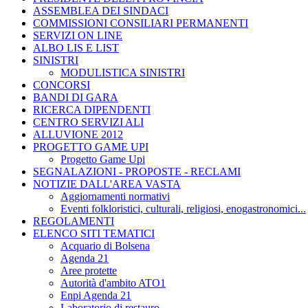
ASSEMBLEA DEI SINDACI
COMMISSIONI CONSILIARI PERMANENTI
SERVIZI ON LINE
ALBO LIS E LIST
SINISTRI
MODULISTICA SINISTRI
CONCORSI
BANDI DI GARA
RICERCA DIPENDENTI
CENTRO SERVIZI ALI
ALLUVIONE 2012
PROGETTO GAME UPI
Progetto Game Upi
SEGNALAZIONI - PROPOSTE - RECLAMI
NOTIZIE DALL'AREA VASTA
Aggiornamenti normativi
Eventi folkloristici, culturali, religiosi, enogastronomici...
REGOLAMENTI
ELENCO SITI TEMATICI
Acquario di Bolsena
Agenda 21
Aree protette
Autorità d'ambito ATO1
Enpi Agenda 21
Laboratorio di restauro