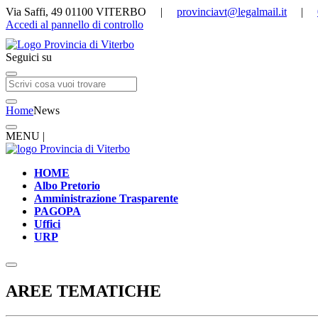
Via Saffi, 49 01100 VITERBO |
provinciavt@legalmail.it
|
Accedi al pannello di controllo
Seguici su
Home
News
MENU |
HOME
Albo Pretorio
Amministrazione Trasparente
PAGOPA
Uffici
URP
AREE TEMATICHE