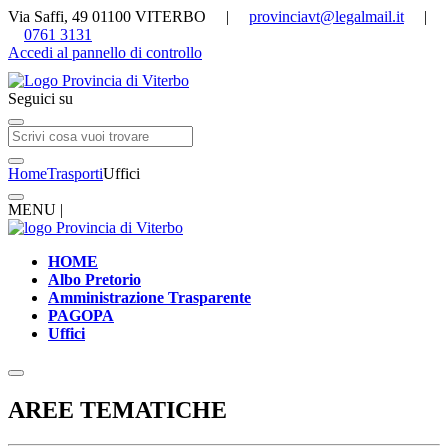
Via Saffi, 49 01100 VITERBO |
provinciavt@legalmail.it
|
0761 3131
Accedi al pannello di controllo
Seguici su
Home
Trasporti
Uffici
MENU |
HOME
Albo Pretorio
Amministrazione Trasparente
PAGOPA
Uffici
AREE TEMATICHE