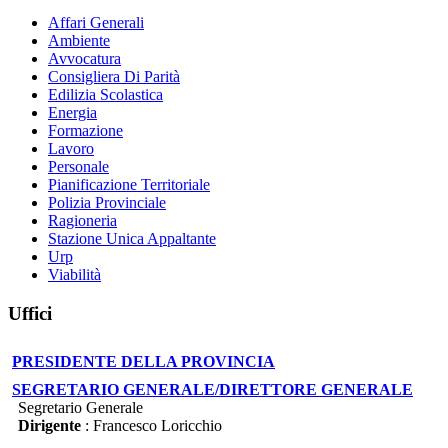
Affari Generali
Ambiente
Avvocatura
Consigliera Di Parità
Edilizia Scolastica
Energia
Formazione
Lavoro
Personale
Pianificazione Territoriale
Polizia Provinciale
Ragioneria
Stazione Unica Appaltante
Urp
Viabilità
Uffici
PRESIDENTE DELLA PROVINCIA
SEGRETARIO GENERALE/DIRETTORE GENERALE
Segretario Generale
Dirigente
: Francesco Loricchio