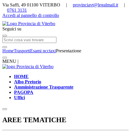
Via Saffi, 49 01100 VITERBO |
provinciavt@legalmail.it
|
0761 3131
Accedi al pannello di controllo
Seguici su
Home
Trasporti
Esami ncctaxi
Presentazione
MENU |
HOME
Albo Pretorio
Amministrazione Trasparente
PAGOPA
Uffici
AREE TEMATICHE