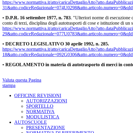
https://www.normattiva.it/atto/caricaDettaglioAtto?atto.dataPubblic
31&atto.codiceRedazionale=074U0298&atto.articolo.numero=0&qId
•
D.P.R. 16 settembre 1977, n. 783
. "Ulteriori norme di esecuzione 
conto di terzi, disciplina degli autotrasporti di cose e istituzione di un s
https://www.normattiva.it/atto/caricaDettaglioAtto?atto.dataPubblic
29&atto.codiceRedazionale=077U0783&atto.articolo.numero=0&qId
•
DECRETO LEGISLATIVO 30 aprile 1992, n. 285.
https://www.normattiva.it/atto/caricaDettaglioAtto?atto.dataPubblic
18&atto.codiceRedazionale=092G0306&atto.articolo.numero=0&qId
•
REGOLAMENTO in materia di autotrasporto di merci in cont
Valuta questa Pagina
stampa
OFFICINE REVISIONI
AUTORIZZAZIONI
SPORTELLO
NORMATIVA
MODULISTICA
AUTOSCUOLE
PRESENTAZIONE
NORMATIVA DI RIFERIMENTO