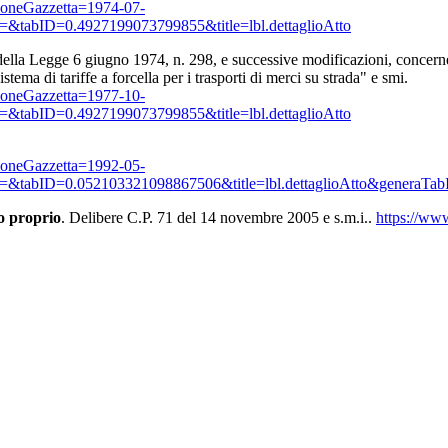
azioneGazzetta=1974-07-
=&tabID=0.4927199073799855&title=lbl.dettaglioAtto
della Legge 6 giugno 1974, n. 298, e successive modificazioni, concernent
istema di tariffe a forcella per i trasporti di merci su strada" e smi.
azioneGazzetta=1977-10-
=&tabID=0.4927199073799855&title=lbl.dettaglioAtto
azioneGazzetta=1992-05-
=&tabID=0.052103321098867506&title=lbl.dettaglioAtto&generaTab
o proprio
. Delibere C.P. 71 del 14 novembre 2005 e s.m.i..
https://ww