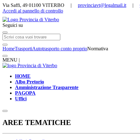
Via Saffi, 49 01100 VITERBO |
provinciavt@legalmail.it
|
Accedi al pannello di controllo
Seguici su
Home
Trasporti
Autotrasporto conto proprio
Normativa
MENU |
HOME
Albo Pretorio
Amministrazione Trasparente
PAGOPA
Uffici
AREE TEMATICHE