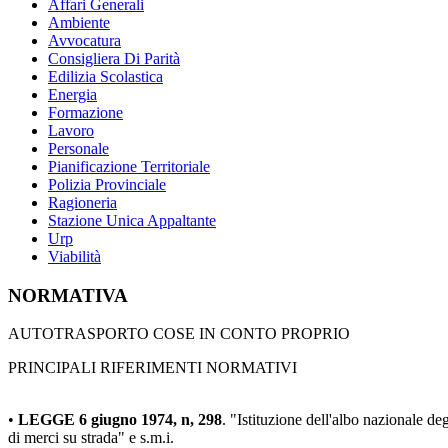
Affari Generali
Ambiente
Avvocatura
Consigliera Di Parità
Edilizia Scolastica
Energia
Formazione
Lavoro
Personale
Pianificazione Territoriale
Polizia Provinciale
Ragioneria
Stazione Unica Appaltante
Urp
Viabilità
NORMATIVA
AUTOTRASPORTO COSE IN CONTO PROPRIO
PRINCIPALI RIFERIMENTI NORMATIVI
•
LEGGE 6 giugno 1974, n, 298
. "Istituzione dell'albo nazionale degl
di merci su strada" e s.m.i.