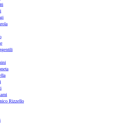
ti
i
gi
arola
o
te
gentili
ini
neta
lla
i
i
lami
ico Rizzello
i