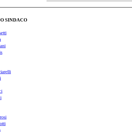
O SINDACO
etti
a
ani
is
arelli
i
ci
i
rosi
tti
a