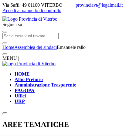
Via Saffi, 49 01100 VITERBO |
provinciavt@legalmail.it
|
Accedi al pannello di controllo
Seguici su
Home
Assemblea dei sindaci
Emanuele rallo
MENU |
HOME
Albo Pretorio
Amministrazione Trasparente
PAGOPA
Uffici
URP
AREE TEMATICHE