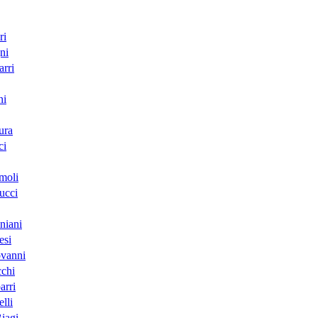
ri
ni
rri
ni
ura
ci
moli
ucci
niani
esi
ovanni
cchi
arri
lli
iagi