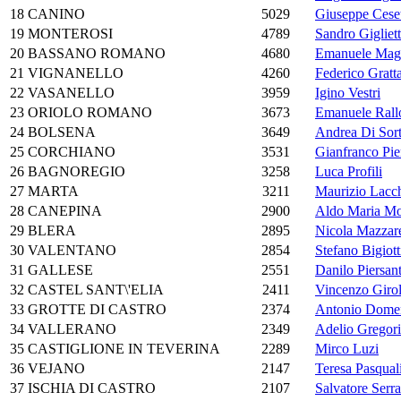
18
CANINO
5029
Giuseppe Ceset
19
MONTEROSI
4789
Sandro Gigliett
20
BASSANO ROMANO
4680
Emanuele Mag
21
VIGNANELLO
4260
Federico Gratt
22
VASANELLO
3959
Igino Vestri
23
ORIOLO ROMANO
3673
Emanuele Rall
24
BOLSENA
3649
Andrea Di Sor
25
CORCHIANO
3531
Gianfranco Pier
26
BAGNOREGIO
3258
Luca Profili
27
MARTA
3211
Maurizio Lacch
28
CANEPINA
2900
Aldo Maria Mo
29
BLERA
2895
Nicola Mazzare
30
VALENTANO
2854
Stefano Bigiott
31
GALLESE
2551
Danilo Piersant
32
CASTEL SANT\'ELIA
2411
Vincenzo Giro
33
GROTTE DI CASTRO
2374
Antonio Domen
34
VALLERANO
2349
Adelio Gregori
35
CASTIGLIONE IN TEVERINA
2289
Mirco Luzi
36
VEJANO
2147
Teresa Pasqual
37
ISCHIA DI CASTRO
2107
Salvatore Serra