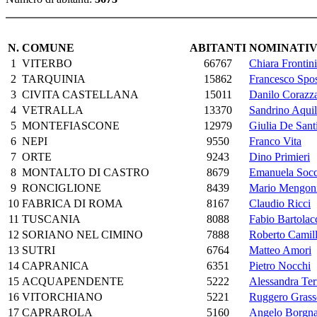
N.
COMUNE
ABITANTI
NOMINATIV
1
VITERBO
66767
Chiara Frontini
2
TARQUINIA
15862
Francesco Spos
3
CIVITA CASTELLANA
15011
Danilo Corazz
4
VETRALLA
13370
Sandrino Aquil
5
MONTEFIASCONE
12979
Giulia De Sant
6
NEPI
9550
Franco Vita
7
ORTE
9243
Dino Primieri
8
MONTALTO DI CASTRO
8679
Emanuela Socci
9
RONCIGLIONE
8439
Mario Mengon
10
FABRICA DI ROMA
8167
Claudio Ricci
11
TUSCANIA
8088
Fabio Bartolac
12
SORIANO NEL CIMINO
7888
Roberto Camill
13
SUTRI
6764
Matteo Amori
14
CAPRANICA
6351
Pietro Nocchi
15
ACQUAPENDENTE
5222
Alessandra Ter
16
VITORCHIANO
5221
Ruggero Grasso
17
CAPRAROLA
5160
Angelo Borgn