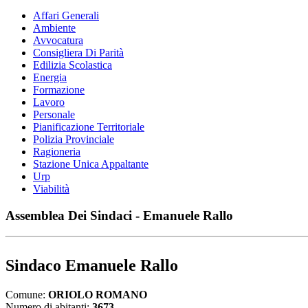
Affari Generali
Ambiente
Avvocatura
Consigliera Di Parità
Edilizia Scolastica
Energia
Formazione
Lavoro
Personale
Pianificazione Territoriale
Polizia Provinciale
Ragioneria
Stazione Unica Appaltante
Urp
Viabilità
Assemblea Dei Sindaci - Emanuele Rallo
Sindaco Emanuele Rallo
Comune:
ORIOLO ROMANO
Numero di abitanti:
3673