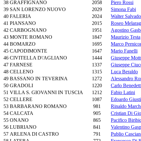
38
GRAFFIGNANO
2058
Piero Rossi
39
SAN LORENZO NUOVO
2029
Simona Fabi
40
FALERIA
2024
Walter Salvado
41
PIANSANO
2015
Roseo Melarag
42
CARBOGNANO
1951
Agostino Gasba
43
MONTE ROMANO
1847
Maurizio Testa
44
BOMARZO
1695
Marco Pernico
45
CAPODIMONTE
1647
Mario Fanelli
46
CIVITELLA D\'AGLIANO
1444
Giuseppe Mott
47
FARNESE
1337
Giuseppe Ciuc
48
CELLENO
1315
Luca Beraldo
49
BASSANO IN TEVERINA
1272
Alessandro Ro
50
GRADOLI
1220
Carlo Benedett
51
VILLA S. GIOVANNI IN TUSCIA
1212
Fabio Latini
52
CELLERE
1087
Edoardo Giusti
53
BARBARANO ROMANO
981
Rinaldo March
54
CALCATA
905
Cristian Di Gi
55
ONANO
865
Pacifico Biribi
56
LUBRIANO
841
Valentino Gasp
57
ARLENA DI CASTRO
791
Publio Casciane
58
LATERA
772
Francesco Di B