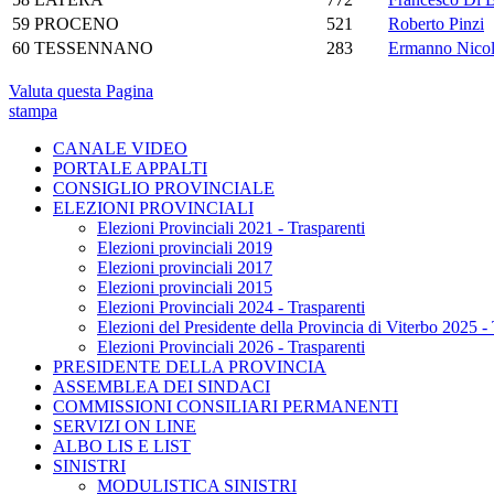
59
PROCENO
521
Roberto Pinzi
60
TESSENNANO
283
Ermanno Nicol
Valuta questa Pagina
stampa
CANALE VIDEO
PORTALE APPALTI
CONSIGLIO PROVINCIALE
ELEZIONI PROVINCIALI
Elezioni Provinciali 2021 - Trasparenti
Elezioni provinciali 2019
Elezioni provinciali 2017
Elezioni provinciali 2015
Elezioni Provinciali 2024 - Trasparenti
Elezioni del Presidente della Provincia di Viterbo 2025 - 
Elezioni Provinciali 2026 - Trasparenti
PRESIDENTE DELLA PROVINCIA
ASSEMBLEA DEI SINDACI
COMMISSIONI CONSILIARI PERMANENTI
SERVIZI ON LINE
ALBO LIS E LIST
SINISTRI
MODULISTICA SINISTRI