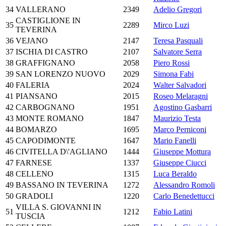
34
VALLERANO
2349
Adelio Gregori
CASTIGLIONE IN
35
2289
Mirco Luzi
TEVERINA
36
VEJANO
2147
Teresa Pasquali
37
ISCHIA DI CASTRO
2107
Salvatore Serra
38
GRAFFIGNANO
2058
Piero Rossi
39
SAN LORENZO NUOVO
2029
Simona Fabi
40
FALERIA
2024
Walter Salvadori
41
PIANSANO
2015
Roseo Melaragni
42
CARBOGNANO
1951
Agostino Gasbarri
43
MONTE ROMANO
1847
Maurizio Testa
44
BOMARZO
1695
Marco Perniconi
45
CAPODIMONTE
1647
Mario Fanelli
46
CIVITELLA D\'AGLIANO
1444
Giuseppe Mottura
47
FARNESE
1337
Giuseppe Ciucci
48
CELLENO
1315
Luca Beraldo
49
BASSANO IN TEVERINA
1272
Alessandro Romoli
50
GRADOLI
1220
Carlo Benedettucci
VILLA S. GIOVANNI IN
51
1212
Fabio Latini
TUSCIA