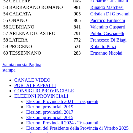
52
CELLERE
1087
Edoardo Giustiniani
53
BARBARANO ROMANO
981
Rinaldo Marchesi
54
CALCATA
905
Cristian Di Giovanni
55
ONANO
865
Pacifico Biribicchi
56
LUBRIANO
841
Valentino Gasparri
57
ARLENA DI CASTRO
791
Publio Cascianelli
58
LATERA
772
Francesco Di Biagi
59
PROCENO
521
Roberto Pinzi
60
TESSENNANO
283
Ermanno Nicolai
Valuta questa Pagina
stampa
CANALE VIDEO
PORTALE APPALTI
CONSIGLIO PROVINCIALE
ELEZIONI PROVINCIALI
Elezioni Provinciali 2021 - Trasparenti
Elezioni provinciali 2019
Elezioni provinciali 2017
Elezioni provinciali 2015
Elezioni Provinciali 2024 - Trasparenti
Elezioni del Presidente della Provincia di Viterbo 2025