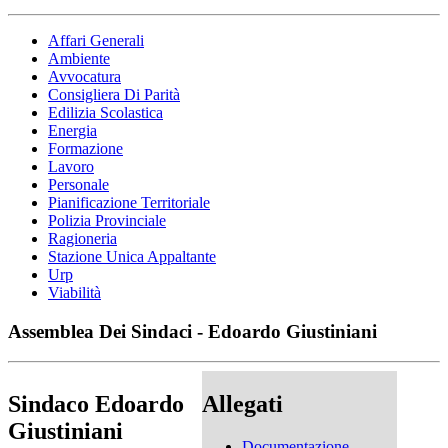
Affari Generali
Ambiente
Avvocatura
Consigliera Di Parità
Edilizia Scolastica
Energia
Formazione
Lavoro
Personale
Pianificazione Territoriale
Polizia Provinciale
Ragioneria
Stazione Unica Appaltante
Urp
Viabilità
Assemblea Dei Sindaci - Edoardo Giustiniani
Sindaco Edoardo
Allegati
Giustiniani
Documentazione