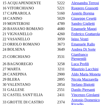
15
ACQUAPENDENTE
5222
Alessandra Terrosi
16
VITORCHIANO
5221
Ruggero Grassotti
17
CAPRAROLA
5160
Angelo Borgna
18
CANINO
5029
Giuseppe Cesetti
19
MONTEROSI
4789
Sandro Giglietti
20
BASSANO ROMANO
4680
Emanuele Maggi
21
VIGNANELLO
4260
Federico Grattarola
22
VASANELLO
3959
Igino Vestri
23
ORIOLO ROMANO
3673
Emanuele Rallo
24
BOLSENA
3649
Andrea Di Sorte
Gianfranco
25
CORCHIANO
3531
Piergentili
26
BAGNOREGIO
3258
Luca Profili
27
MARTA
3211
Maurizio Lacchini
28
CANEPINA
2900
Aldo Maria Moneta
29
BLERA
2895
Nicola Mazzarella
30
VALENTANO
2854
Stefano Bigiotti
31
GALLESE
2551
Danilo Piersanti
32
CASTEL SANT\'ELIA
2411
Vincenzo Girolami
Antonio Domenico
33
GROTTE DI CASTRO
2374
Rizzello