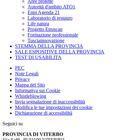
Aree protette
Autorità d'ambito ATO1
Enpi Agenda 21
Laboratorio di restauro
Life natura
Progetto Etruscan
Formazione professionale
Tusciainnovazione
STEMMA DELLA PROVINCIA
SALE ESPOSITIVE DELLA PROVINCIA
TEST DI USABILITA
PEC
Note Legali
Privacy
Mappa del Sito
Informativa sui Cookie
Whistleblowing
Invia segnalazione di inaccessibilità
Modifica le tue impostazioni dei cookie
Dichiarazione di accessibilità
Seguici su
PROVINCIA DI VITERBO
Via Saffi, 49 01100 VITERBO