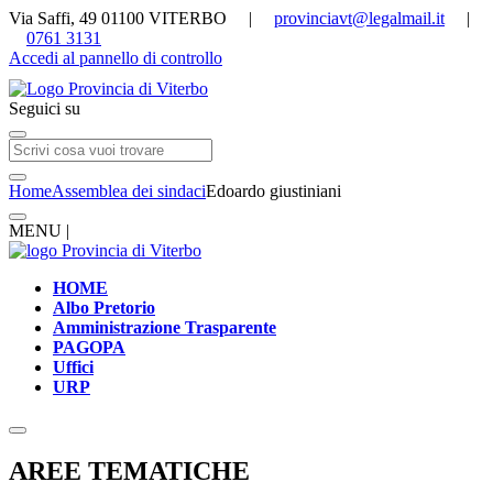
Via Saffi, 49 01100 VITERBO |
provinciavt@legalmail.it
|
0761 3131
Accedi al pannello di controllo
Seguici su
Home
Assemblea dei sindaci
Edoardo giustiniani
MENU |
HOME
Albo Pretorio
Amministrazione Trasparente
PAGOPA
Uffici
URP
AREE TEMATICHE