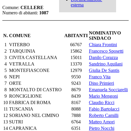
esterna
Comune:
CELLERE
Numero di abitanti:
1087
NOMINATIVO
N.
COMUNE
ABITANTI
SINDACO
1
VITERBO
66767
Chiara Frontini
2
TARQUINIA
15862
Francesco Sposetti
3
CIVITA CASTELLANA
15011
Danilo Corazza
4
VETRALLA
13370
Sandrino Aquilani
5
MONTEFIASCONE
12979
Giulia De Santis
6
NEPI
9550
Franco Vita
7
ORTE
9243
Dino Primieri
8
MONTALTO DI CASTRO
8679
Emanuela Socciarelli
9
RONCIGLIONE
8439
Mario Mengoni
10
FABRICA DI ROMA
8167
Claudio Ricci
11
TUSCANIA
8088
Fabio Bartolacci
12
SORIANO NEL CIMINO
7888
Roberto Camilli
13
SUTRI
6764
Matteo Amori
14
CAPRANICA
6351
Pietro Nocchi