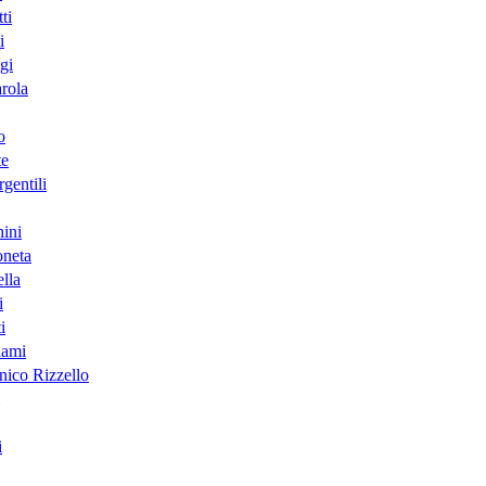
ti
i
gi
arola
o
te
gentili
ini
neta
lla
i
i
lami
ico Rizzello
i