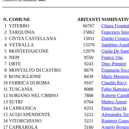
N.
COMUNE
ABITANTI
NOMINATIV
1
VITERBO
66767
Chiara Frontini
2
TARQUINIA
15862
Francesco Spos
3
CIVITA CASTELLANA
15011
Danilo Corazz
4
VETRALLA
13370
Sandrino Aquil
5
MONTEFIASCONE
12979
Giulia De Sant
6
NEPI
9550
Franco Vita
7
ORTE
9243
Dino Primieri
8
MONTALTO DI CASTRO
8679
Emanuela Socci
9
RONCIGLIONE
8439
Mario Mengon
10
FABRICA DI ROMA
8167
Claudio Ricci
11
TUSCANIA
8088
Fabio Bartolac
12
SORIANO NEL CIMINO
7888
Roberto Camill
13
SUTRI
6764
Matteo Amori
14
CAPRANICA
6351
Pietro Nocchi
15
ACQUAPENDENTE
5222
Alessandra Ter
16
VITORCHIANO
5221
Ruggero Grasso
17
CAPRAROLA
5160
Angelo Borgn