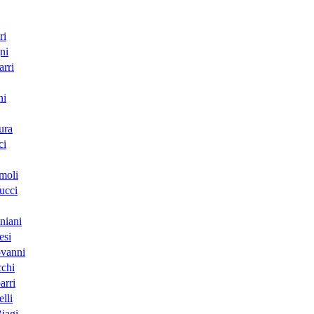
ri
ni
rri
ni
ura
ci
moli
ucci
niani
esi
ovanni
cchi
arri
lli
iagi