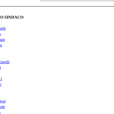
O SINDACO
etti
a
ani
is
arelli
i
ci
i
rosi
tti
a