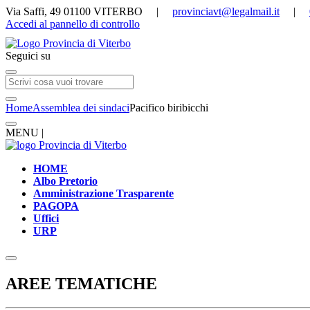
Via Saffi, 49 01100 VITERBO |
provinciavt@legalmail.it
|
Accedi al pannello di controllo
Seguici su
Home
Assemblea dei sindaci
Pacifico biribicchi
MENU |
HOME
Albo Pretorio
Amministrazione Trasparente
PAGOPA
Uffici
URP
AREE TEMATICHE