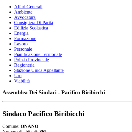
Affari Generali
Ambiente
Avvocatura
Consigliera Di Parità
Edilizia Scolastica
Energia
Formazione
Lavoro
Personale
Pianificazione Territoriale
Polizia Provinciale
Ragioneria
Stazione Unica Appaltante
Urp
Viabilità
Assemblea Dei Sindaci - Pacifico Biribicchi
Sindaco Pacifico Biribicchi
Comune:
ONANO
Numero di abitanti:
865