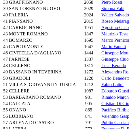
38
GRAFFIGNANO
2058
Piero Rossi
39
SAN LORENZO NUOVO
2029
Simona Fabi
40
FALERIA
2024
Walter Salvado
41
PIANSANO
2015
Roseo Melarag
42
CARBOGNANO
1951
Agostino Gasba
43
MONTE ROMANO
1847
Maurizio Testa
44
BOMARZO
1695
Marco Pernico
45
CAPODIMONTE
1647
Mario Fanelli
46
CIVITELLA D\'AGLIANO
1444
Giuseppe Mott
47
FARNESE
1337
Giuseppe Ciuc
48
CELLENO
1315
Luca Beraldo
49
BASSANO IN TEVERINA
1272
Alessandro Ro
50
GRADOLI
1220
Carlo Benedett
51
VILLA S. GIOVANNI IN TUSCIA
1212
Fabio Latini
52
CELLERE
1087
Edoardo Giusti
53
BARBARANO ROMANO
981
Rinaldo March
54
CALCATA
905
Cristian Di Gi
55
ONANO
865
Pacifico Biribi
56
LUBRIANO
841
Valentino Gasp
57
ARLENA DI CASTRO
791
Publio Casciane
58
LATERA
772
Francesco Di B