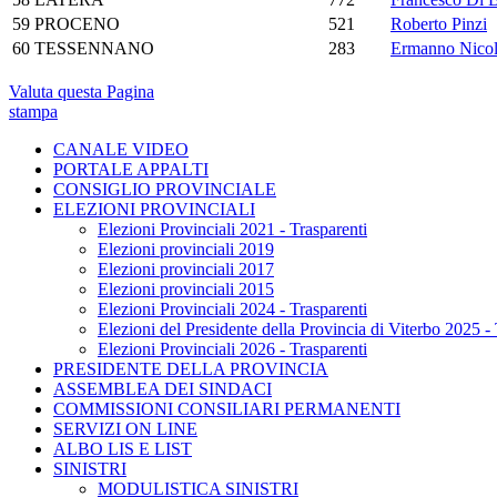
59
PROCENO
521
Roberto Pinzi
60
TESSENNANO
283
Ermanno Nicol
Valuta questa Pagina
stampa
CANALE VIDEO
PORTALE APPALTI
CONSIGLIO PROVINCIALE
ELEZIONI PROVINCIALI
Elezioni Provinciali 2021 - Trasparenti
Elezioni provinciali 2019
Elezioni provinciali 2017
Elezioni provinciali 2015
Elezioni Provinciali 2024 - Trasparenti
Elezioni del Presidente della Provincia di Viterbo 2025 - 
Elezioni Provinciali 2026 - Trasparenti
PRESIDENTE DELLA PROVINCIA
ASSEMBLEA DEI SINDACI
COMMISSIONI CONSILIARI PERMANENTI
SERVIZI ON LINE
ALBO LIS E LIST
SINISTRI
MODULISTICA SINISTRI