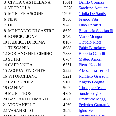
3
CIVITA CASTELLANA
15011
Danilo Corazza
4
VETRALLA
13370
Sandrino Aquilani
5
MONTEFIASCONE
12979
Giulia De Santis
6
NEPI
9550
Franco Vita
7
ORTE
9243
Dino Primieri
8
MONTALTO DI CASTRO
8679
Emanuela Socciarelli
9
RONCIGLIONE
8439
Mario Mengoni
10
FABRICA DI ROMA
8167
Claudio Ricci
11
TUSCANIA
8088
Fabio Bartolacci
12
SORIANO NEL CIMINO
7888
Roberto Camilli
13
SUTRI
6764
Matteo Amori
14
CAPRANICA
6351
Pietro Nocchi
15
ACQUAPENDENTE
5222
Alessandra Terrosi
16
VITORCHIANO
5221
Ruggero Grassotti
17
CAPRAROLA
5160
Angelo Borgna
18
CANINO
5029
Giuseppe Cesetti
19
MONTEROSI
4789
Sandro Giglietti
20
BASSANO ROMANO
4680
Emanuele Maggi
21
VIGNANELLO
4260
Federico Grattarola
22
VASANELLO
3959
Igino Vestri