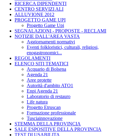
RICERCA DIPENDENTI
CENTRO SERVIZI ALI
ALLUVIONE 2012
PROGETTO GAME UPI
Progetto Game Upi
SEGNALAZIONI - PROPOSTE - RECLAMI
NOTIZIE DALL'AREA VASTA
Aggiornamenti normativi
Eventi folkloristici, culturali, religiosi,
enogastronomici...
REGOLAMENTI
ELENCO SITI TEMATICI
Acquario di Bolsena
Agenda 21
Aree protette
Autorità d'ambito ATO1
Enpi Agenda 21
Laboratorio di restauro
Life natura
Progetto Etruscan
Formazione professionale
Tusciainnovazione
STEMMA DELLA PROVINCIA
SALE ESPOSITIVE DELLA PROVINCIA
TEST DI USABILITA