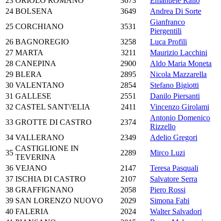
23
ORIOLO ROMANO
3673
Emanuele Rallo
24
BOLSENA
3649
Andrea Di Sorte
Gianfranco
25
CORCHIANO
3531
Piergentili
26
BAGNOREGIO
3258
Luca Profili
27
MARTA
3211
Maurizio Lacchini
28
CANEPINA
2900
Aldo Maria Moneta
29
BLERA
2895
Nicola Mazzarella
30
VALENTANO
2854
Stefano Bigiotti
31
GALLESE
2551
Danilo Piersanti
32
CASTEL SANT\'ELIA
2411
Vincenzo Girolami
Antonio Domenico
33
GROTTE DI CASTRO
2374
Rizzello
34
VALLERANO
2349
Adelio Gregori
CASTIGLIONE IN
35
2289
Mirco Luzi
TEVERINA
36
VEJANO
2147
Teresa Pasquali
37
ISCHIA DI CASTRO
2107
Salvatore Serra
38
GRAFFIGNANO
2058
Piero Rossi
39
SAN LORENZO NUOVO
2029
Simona Fabi
40
FALERIA
2024
Walter Salvadori