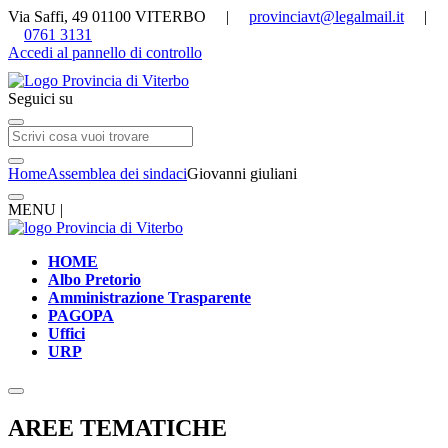
Via Saffi, 49 01100 VITERBO |
provinciavt@legalmail.it
|
0761 3131
Accedi al pannello di controllo
Seguici su
Home
Assemblea dei sindaci
Giovanni giuliani
MENU |
HOME
Albo Pretorio
Amministrazione Trasparente
PAGOPA
Uffici
URP
AREE TEMATICHE