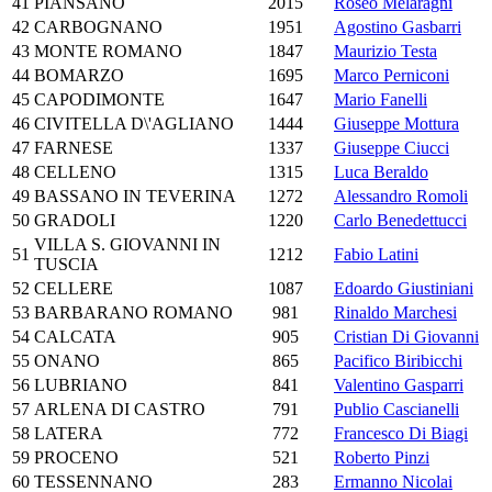
41
PIANSANO
2015
Roseo Melaragni
42
CARBOGNANO
1951
Agostino Gasbarri
43
MONTE ROMANO
1847
Maurizio Testa
44
BOMARZO
1695
Marco Perniconi
45
CAPODIMONTE
1647
Mario Fanelli
46
CIVITELLA D\'AGLIANO
1444
Giuseppe Mottura
47
FARNESE
1337
Giuseppe Ciucci
48
CELLENO
1315
Luca Beraldo
49
BASSANO IN TEVERINA
1272
Alessandro Romoli
50
GRADOLI
1220
Carlo Benedettucci
VILLA S. GIOVANNI IN
51
1212
Fabio Latini
TUSCIA
52
CELLERE
1087
Edoardo Giustiniani
53
BARBARANO ROMANO
981
Rinaldo Marchesi
54
CALCATA
905
Cristian Di Giovanni
55
ONANO
865
Pacifico Biribicchi
56
LUBRIANO
841
Valentino Gasparri
57
ARLENA DI CASTRO
791
Publio Cascianelli
58
LATERA
772
Francesco Di Biagi
59
PROCENO
521
Roberto Pinzi
60
TESSENNANO
283
Ermanno Nicolai