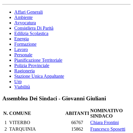
Affari Generali
Ambiente
Avvocatura
Consigliera Di Parità
Edilizia Scolastica
Energia
Formazione
Lavoro
Personale
Pianificazione Territoriale
Polizia Provinciale
Ragioneria
Stazione Unica Appaltante
Urp
Viabilità
Assemblea Dei Sindaci - Giovanni Giuliani
NOMINATIVO
N.
COMUNE
ABITANTI
SINDACO
1
VITERBO
66767
Chiara Frontini
2
TARQUINIA
15862
Francesco Sposetti